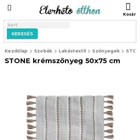
Ugrás
KO
a
fő
tartalomhoz
KERESÉS
Kezdőlap
Szobák
Lakástextil
Szőnyegek
STON
STONE krémszőnyeg 50x75 cm