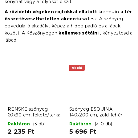
konyhát vagy a folyosót díszíti.
A rövidebb végeken rojtokkal ellátott
krémszín
a tér
összetéveszthetetlen akcentusa
lesz. A szőnyeg
egyedülálló akadályt képez a hideg padló és a lábak
között. A Kőszőnyegen
kellemes sétálni
, kényeztesd a
lábad.
Akció
RENSKE szőnyeg
Szőnyeg ESQUINA
60x90 cm, fekete/tarka
140x200 cm, zöld-fehér
Raktáron
(3 db)
Raktáron
(>10 db)
2 235 Ft
5 696 Ft