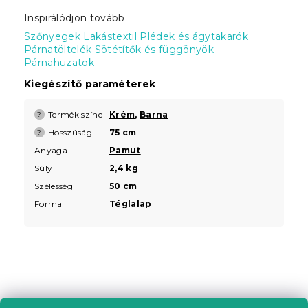
Inspirálódjon tovább
Szőnyegek
Lakástextil
Plédek és ágytakarók
Párnatöltelék
Sötétítők és függönyök
Párnahuzatok
Kiegészítő paraméterek
Termék színe
Krém
,
Barna
?
Hosszúság
75 cm
?
Anyaga
Pamut
Súly
2,4 kg
Szélesség
50 cm
Forma
Téglalap
L
á