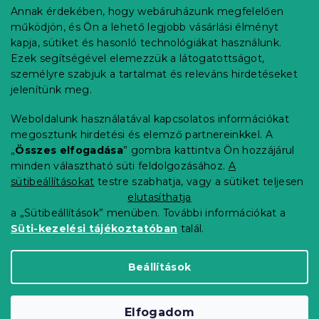
b
Annak érdekében, hogy webáruházunk megfelelően
Információ az Ön számára
l
működjön, és Ön a lehető legjobb vásárlási élményt
é
Rendelés követése
kapja, sütiket és hasonló technológiákat használunk.
c
Ezek segítségével elemezzük a látogatottságot,
Szállítási lehetőségek
személyre szabjuk a tartalmat és releváns hirdetéseket
Fizetési lehetőségek
jelenítünk meg.
Reklamáció és áruvisszaküldés
Elérhetőség
Weboldalunk használatával kapcsolatos információkat
Általános szerződési feltételek
megosztunk hirdetési és elemző partnereinkkel. A
Adatvédelmi nyilatkozat
„
Összes elfogadása
” gombra kattintva Ön hozzájárul
minden választható süti feldolgozásához.
A
Blog
sütibeállításokat
testre szabhatja, vagy a sütiket teljesen
Partnereinknek
elutasíthatja
a „Sütibeállítások” menüben. További információkat a
Süti-kezelési tájékoztatóban
talál.
Shoptet Premium készítette
Beállítások
Copyright 2026
Elerheto otthon
. Minden jog
Elfogadom
fenntartva.
Süti beállítások szerkesztése