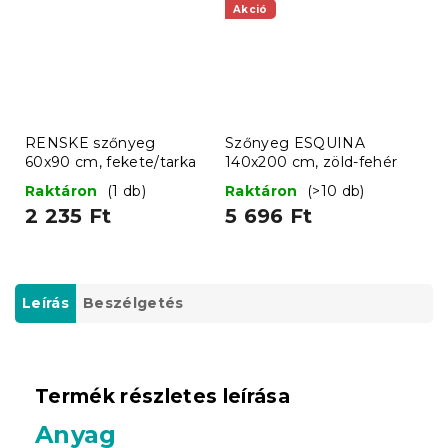
Akció
RENSKE szőnyeg
Szőnyeg ESQUINA
60x90 cm, fekete/tarka
140x200 cm, zöld-fehér
Raktáron
(1 db)
Raktáron
(>10 db)
2 235 Ft
5 696 Ft
Leírás
Beszélgetés
Termék részletes leírása
Anyag