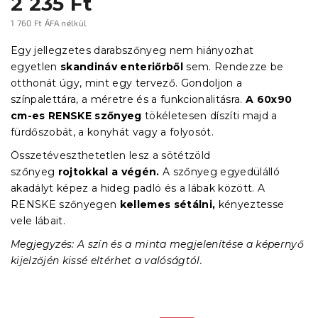
2 235 Ft
1 760 Ft ÁFA nélkül
Egységár:
Egy jellegzetes darabszőnyeg nem hiányozhat
egyetlen
skandináv enteriőrből
sem.
Rendezze be
otthonát úgy, mint egy tervező. Gondoljon a
színpalettára, a méretre és a funkcionalitásra.
A 60x90
cm-es RENSKE szőnyeg
tökéletesen díszíti majd a
fürdőszobát, a konyhát vagy a folyosót.
Összetéveszthetetlen lesz a sötétzöld
szőnyeg
rojtokkal a végén.
A szőnyeg egyedülálló
akadályt képez a hideg padló és a lábak között. A
RENSKE szőnyegen
kellemes sétálni,
kényeztesse
vele lábait.
Megjegyzés: A szín és a minta megjelenítése a képernyő
kijelzőjén kissé eltérhet a valóságtól.