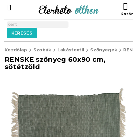
Ugrás
KO
a
fő
tartalomhoz
KERESÉS
Kezdőlap
Szobák
Lakástextil
Szőnyegek
RENSKE szőnyeg 60x90 cm,
sötétzöld