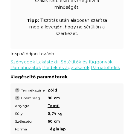
szálak sérülését és megőrzi a
minőségét.
Tipp:
Tisztítás után alaposan szárítsa
meg a levegőn, hogy ne sérüljön a
szerkezet.
Inspirálódjon tovább
Szőnyegek
Lakástextil
Sötétítők és függönyök
Párnahuzatok
Plédek és ágytakarók
Párnatöltelék
Kiegészítő paraméterek
Termék színe
Zöld
?
Hosszúság
90 cm
?
Anyaga
Textil
Súly
0,74 kg
Szélesség
60 cm
Forma
Téglalap