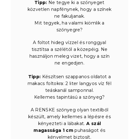
Tipp:
Ne tegye ki a szőnyeget
közvetlen napfénynek, hogy a színek
ne fakuljanak.
Mit tegyek, ha valami kiömlik a
szőnyegre?
A foltot hideg vízzel és ronggyal
tisztítsa a szélétől a közepéig. Ne
használjon meleg vizet, hogy a szín
ne engedjen.
Tipp:
Készítsen szappanos oldatot a
makacs foltokra: 2 liter langyos víz fél
teáskanál samponnal.
Kellemes tapintású a szőnyeg?
A RENSKE szőnyeg olyan textilből
készült, amely kellemes a lépésre és
kényezteti a lábakat.
A szál
magassága 1 cm
puhaságot és
kényelmet biztosít.