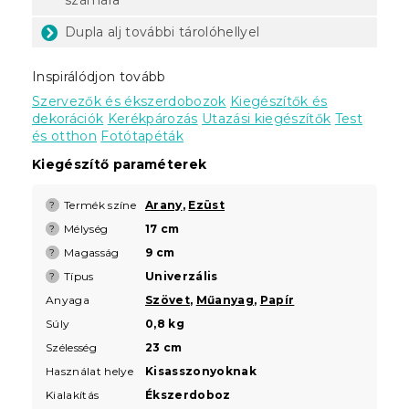
Dupla alj további tárolóhellyel
Inspirálódjon tovább
Szervezők és ékszerdobozok
Kiegészítők és
dekorációk
Kerékpározás
Utazási kiegészítők
Test
és otthon
Fotótapéták
Kiegészítő paraméterek
Termék színe
Arany
,
Ezüst
?
Mélység
17 cm
?
Magasság
9 cm
?
Típus
Univerzális
?
Anyaga
Szövet
,
Műanyag
,
Papír
Súly
0,8 kg
Szélesség
23 cm
Használat helye
Kisasszonyoknak
Kialakítás
Ékszerdoboz