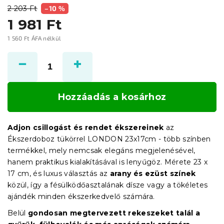
2 203 Ft
–10 %
1 981 Ft
1 560 Ft ÁFA nélkül
Egységár:
Hozzáadás a kosárhoz
Adjon csillogást és rendet ékszereinek
az
Ékszerdoboz tükörrel LONDON 23x17cm - több színben
termékkel, mely nemcsak elegáns megjelenésével,
hanem praktikus kialakításával is lenyűgöz. Mérete 23 x
17 cm, és luxus választás az
arany és ezüst színek
közül, így a fésülködőasztalának dísze vagy a tökéletes
ajándék minden ékszerkedvelő számára.
Belül
gondosan megtervezett rekeszeket talál a