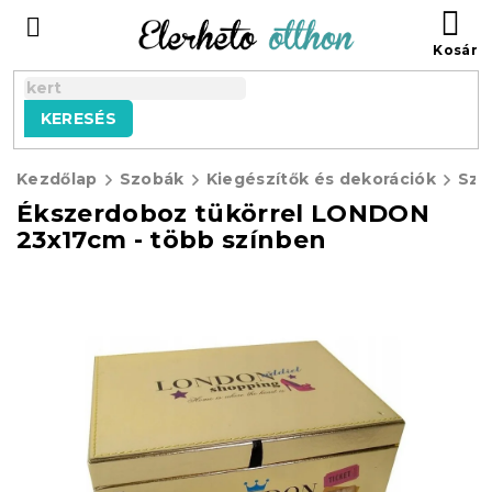
Ugrás
KO
a
fő
tartalomhoz
KERESÉS
Kezdőlap
Szobák
Kiegészítők és dekorációk
Sze
Ékszerdoboz tükörrel LONDON
23x17cm - több színben