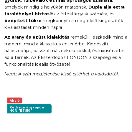
gyűrűk, fülbevalók és más apróságok számára
,
amelyek mindig a helyükön maradnak.
Dupla alja extra
tárolóhelyet biztosít
az értéktárgyak számára, és
beépített tükre
megkönnyíti a megfelelő kiegészítők
kiválasztását minden napra.
Az arany és ezüst kialakítás
remekül illeszkedik mind a
modern, mind a klasszikus enteriőrbe. Kiegészíti
hálószobáját, passzol más dekorációkkal, és luxusérzetet
ad a térnek. Az Ékszerdoboz LONDON a szépség és a
funkcionalitás ideális ötvözete!
Megj.: A szín megjelenése kissé eltérhet a valóságtól.
Akció
Kedvezménykupon
-10% "BTS10"