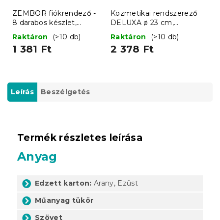
ZEMBOR fiókrendező -
Kozmetikai rendszerező
8 darabos készlet,
DELUXA ø 23 cm,
szürke
átlátszó
Raktáron
(>10 db)
Raktáron
(>10 db)
1 381 Ft
2 378 Ft
Leírás
Beszélgetés
Termék részletes leírása
Anyag
Edzett karton:
Arany, Ezüst
Műanyag tükör
Szövet