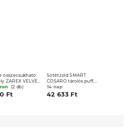
e összecsukható
Sötétzöld SMART
ly ZAREX VELVET
COSARO tárolós puff,
áron
(2 db)
65x65 cm
14 nap
0 Ft
42 633 Ft