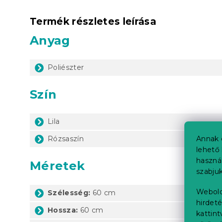
Termék részletes leírása
Anyag
Poliészter
Szín
Lila
Rózsaszín
Annak 
lehető 
haszná
Méretek
szabjuk
Webold
Szélesség:
60 cm
hirdeté
Hossza:
60 cm
kattin