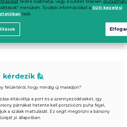
llításokat
testre szabhatja, vagy a sütiket teljesen
elutasíthatj
eállítások” menüben. További információkat a
Süti-kezelési
oztatóban
talál.
Elfog
lítások
 kérdezik 🙋
 felületéről, hogy mindig új maradjon?
ása eltávolítja a port és a szennyeződéseket, így
ony párnákat hetente kell porszívózni puha fejjel,
jük a szálak mattulását. Ez segít megőrizni a bársony
túráját jó állapotban.