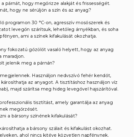
l a párnát, hogy megőrizze alakját és frissességét.
át, hogy ne sérüljön a szín és az anyag?
ő programon 30 °C-on, agresszív mosószerek és
zatot levegőn szárítsuk, lehetőleg árnyékban, és soha
fényen, ami a színek kifakulását okozhatja.
ony fokozatú gőzölőt vasaló helyett, hogy az anyag
a maradjon.
olt jelenik meg a párnán?
t megjelennek. Használjon nedvszívó fehér kendőt,
i károsíthatja az anyagot. A tisztításhoz használjon víz
b), majd szárítsa meg hideg levegővel hajszárítóval.
ofesszionális tisztítást, amely garantálja az anyag
nek megőrzését.
i a bársony színének kifakulását?
árosíthatja a bársony szálait és kifakulást okozhat.
elyeken, ahol nincs kitéve közvetlen napfénynek.