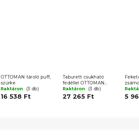
OTTOMAN tároló puff,
Taburett csukható
Feket
szürke
fedéllel OTTOMAN
zsámo
Raktáron
(3 db)
110x38 cm, sötétszürke
Raktáron
(3 db)
L
Rakt
16 538 Ft
27 265 Ft
5 96