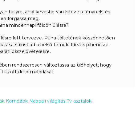
yan helyre, ahol kevésbé van kitéve a fénynek, és
sen forgassa meg.
árna mindennapi földön ülésre?
ésre lett tervezve. Puha töltetének köszönhetően
ítása stílust ad a belső térnek. Ideális pihenésre,
aráti összejövetelekre.
ben rendszeresen változtassa az ülőhelyet, hogy
z túlzott deformálódását.
ák
Komódok
Nappali világítás
Tv asztalok