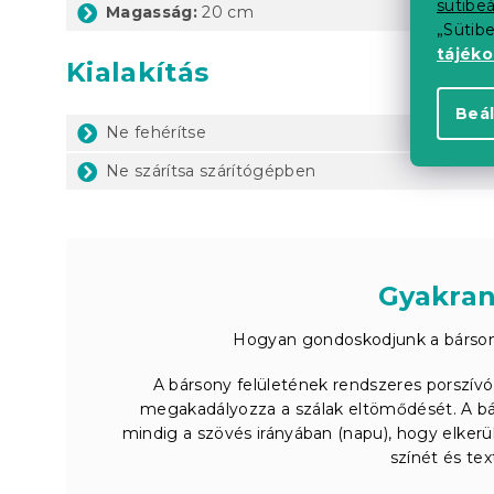
sütibeá
Magasság:
20 cm
„Sütib
tájék
Kialakítás
Beál
Ne fehérítse
Ne szárítsa szárítógépben
Gyakran
Hogyan gondoskodjunk a bársony
A bársony felületének rendszeres porszívóz
megakadályozza a szálak eltömődését. A bárs
mindig a szövés irányában (napu), hogy elkerül
színét és tex