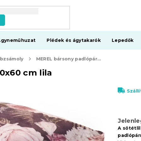
s
Ágyneműhuzat
Plédek és ágytakarók
Lepedők
ábzsámoly
MEREL bársony padlópárna 60x60 cm lila
x60 cm lila
Száll
Jelenl
A sötétl
padlópár