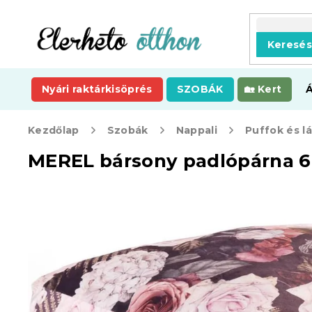
Ugrás
a
fő
Keresé
tartalomhoz
Nyári raktárkisöprés
SZOBÁK
Kert
Kezdőlap
Szobák
Nappali
Puffok és l
MEREL bársony padlópárna 60