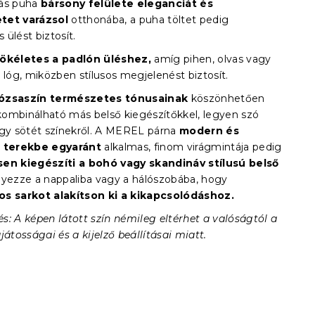
tás puha
bársony felülete
eleganciát és
tet varázsol
otthonába, a puha töltet pedig
ülést biztosít.
tökéletes a padlón üléshez,
amíg pihen, olvas vagy
 lóg, miközben stílusos megjelenést biztosít.
 rózsaszín természetes tónusainak
köszönhetően
ombinálható más belső kiegészítőkkel, legyen szó
agy sötét színekről. A MEREL párna
modern és
s terekbe egyaránt
alkalmas, finom virágmintája pedig
en kiegészíti a bohó vagy skandináv stílusú belső
yezze a nappaliba vagy a hálószobába, hogy
s sarkot alakítson ki a kikapcsolódáshoz.
s: A képen látott szín némileg eltérhet a valóságtól a
játosságai és a kijelző beállításai miatt.