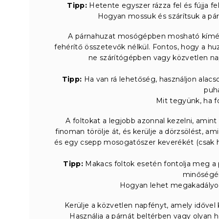
Tipp:
Hetente egyszer rázza fel és fújja fe
Hogyan mossuk és szárítsuk a párn
A párnahuzat mosógépben mosható kímél
fehérítő összetevők nélkül. Fontos, hogy a hu
ne szárítógépben vagy közvetlen nap
Tipp:
Ha van rá lehetőség, használjon alacs
puh
Mit tegyünk, ha f
A foltokat a legjobb azonnal kezelni, amin
finoman törölje át, és kerülje a dörzsölést, am
és egy csepp mosogatószer keverékét (csak ha
Tipp:
Makacs foltok esetén fontolja meg a pr
minőségé
Hogyan lehet megakadályozn
Kerülje a közvetlen napfényt, amely idővel k
Használja a párnát beltérben vagy olyan h