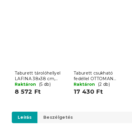
Taburett tárolóhellyel
Taburett csukható
LAFINA 38x38 cm,
fedéllel OTTOMAN
szürke
Raktáron
(5 db)
76x38 cm, sötétszürke
Raktáron
(2 db)
8 572 Ft
17 430 Ft
Leírás
Beszélgetés