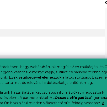
K
érdekében, hogy webáruházunk megfelelően működjön, és Ö
legjobb vásárlási élményt kapja, sütiket és hasonló technológ
lunk. Ezek segítségével elemezzük a látogatottságot, szemé
 a tartalmat és releváns hirdetéseket jelenítünk meg.
alunk használatával kapcsolatos információkat megosztunk
si és elemző partnereinkkel. A „
Összes elfogadása
” gombr
tva Ön hozzájárul minden választható süti feldolgozásához.
A