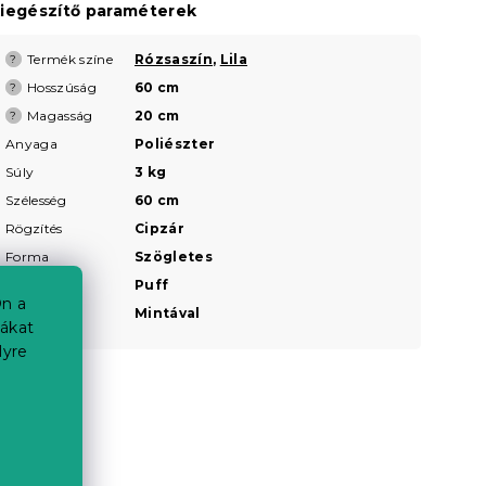
iegészítő paraméterek
Termék színe
Rózsaszín
,
Lila
?
Hosszúság
60 cm
?
Magasság
20 cm
?
Anyaga
Poliészter
Súly
3 kg
Szélesség
60 cm
Rögzítés
Cipzár
Forma
Szögletes
Kialakítás
Puff
n a
Minta
Mintával
iákat
lyre
a