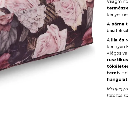
Virágmin
természe
kényelmes 
A párna 
barátokkal
A
lila és
könnyen k
világos v
rusztiku
tökéletes
teret.
Hel
hangulato
Megjegyzé
fotózás sa