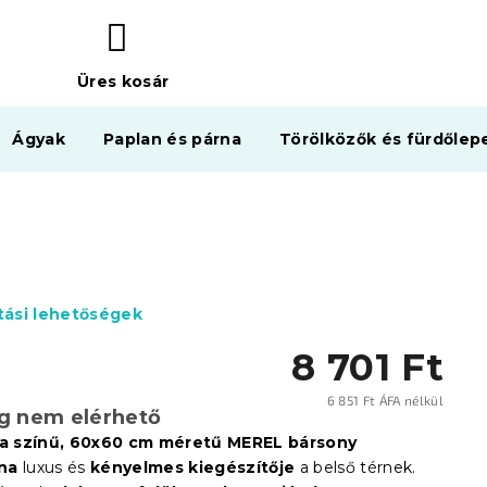
Üres kosár
KOSÁR
Ágyak
Paplan és párna
Törölközők és fürdőlep
ítási lehetőségek
8 701 Ft
6 851 Ft ÁFA nélkül
eg nem elérhető
Egysé
ila színű, 60x60 cm méretű MEREL bársony
na
luxus és
kényelmes kiegészítője
a belső térnek.