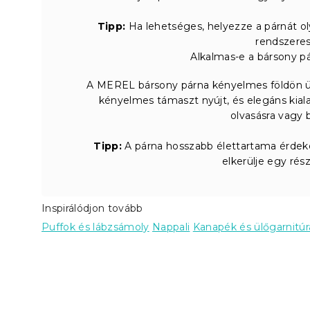
Tipp:
Ha lehetséges, helyezze a párnát ol
rendszere
Alkalmas-e a bársony p
A MEREL bársony párna kényelmes földön ül
kényelmes támaszt nyújt, és elegáns kialak
olvasásra vagy b
Tipp:
A párna hosszabb élettartama érdeké
elkerülje egy rés
Inspirálódjon tovább
Puffok és lábzsámoly
Nappali
Kanapék és ülőgarnitúr
L
á