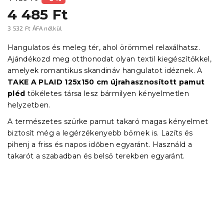
4 485 Ft
3 532 Ft ÁFA nélkül
Egységár:
Hangulatos és meleg tér, ahol örömmel relaxálhatsz.
Ajándékozd meg otthonodat olyan textil kiegészítőkkel,
amelyek romantikus skandináv hangulatot idéznek. A
TAKE A PLAID 125x150 cm újrahasznosított pamut
pléd
tökéletes társa lesz bármilyen kényelmetlen
helyzetben.
A természetes szürke pamut takaró magas kényelmet
biztosít még a legérzékenyebb bőrnek is. Lazíts és
pihenj a friss és napos időben egyaránt. Használd a
takarót a szabadban és belső terekben egyaránt.