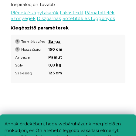
Inspirálódjon tovább
Plédek és ágytakarók
Lakástextil
Párnatöltelék
Szőnyegek
Díszpárnák
Sötétítők és függönyök
Kiegészítő paraméterek
Termék színe
Sárga
?
Hosszúság
150 cm
?
Anyaga
Pamut
Súly
0,8 kg
Szélesség
125 cm
L
á
b
Annak érdekében, hogy webáruházunk megfelelően
Információ az Ön számára
l
működjön, és Ön a lehető legjobb vásárlási élményt
é