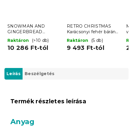
SNOWMAN AND
RETRO CHRISTMAS
Mik
GINGERBREAD
Karácsonyi fehér bárány
vil
karácsonyi sötétzöld
takaró
Raktáron
(>10 db)
Raktáron
(5 db)
Ra
mikroplüss báránytakaró
10 286 Ft-tól
9 493 Ft-tól
2 
Leírás
Beszélgetés
Termék részletes leírása
Anyag