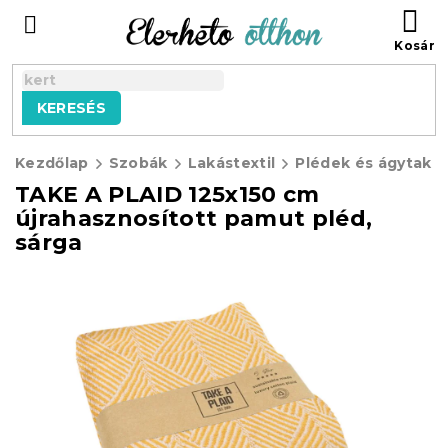
Ugrás
KO
a
fő
tartalomhoz
KERESÉS
Kezdőlap
Szobák
Lakástextil
Plédek és ágytaka
TAKE A PLAID 125x150 cm
újrahasznosított pamut pléd,
sárga