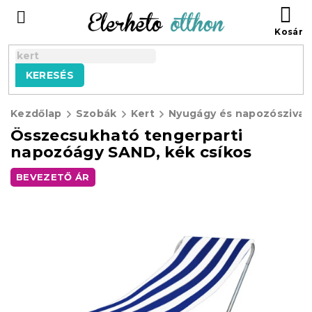
Ugrás
KO
a
fő
tartalomhoz
KERESÉS
Kezdőlap
Szobák
Kert
Nyugágy és napozószivac
Összecsukható tengerparti
napozóágy SAND, kék csíkos
BEVEZETŐ ÁR