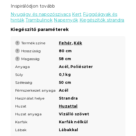
Inspirálódjon tovább
Nyugágy és napozószivacs
Kert
Függőágyak és
hinták
Trambulinok
Napernyők
Kiegészítők strandra
Kiegészítő paraméterek
Termék színe
Fehér
,
Kék
?
Hosszúság
80 cm
?
Magasság
58 cm
?
Anyaga
Acél, Poliészter
Súly
0,1 kg
Szélesség
50 cm
Fémszerkezet anyaga
Acél
Használat helye
Strandra
Huzat
Huzattal
Huzat anyaga
Vízálló szövet
Karfák
Karfák nélkül
Lábak
Lábakkal