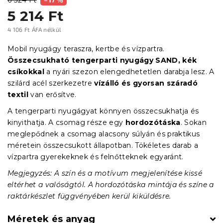
5 214 Ft
4 106 Ft ÁFA nélkül
Egységár:
Mobil nyugágy teraszra, kertbe és vízpartra.
Összecsukható tengerparti nyugágy SAND, kék
csíkokkal
a nyári szezon elengedhetetlen darabja lesz. A
szilárd acél szerkezetre
vízálló és gyorsan száradó
textil
van erősítve.
A tengerparti nyugágyat könnyen összecsukhatja és
kinyithatja. A csomag része egy
hordozótáska
. Sokan
meglepődnek a csomag alacsony súlyán és praktikus
méretein összecsukott állapotban. Tökéletes darab a
vízpartra gyerekeknek és felnőtteknek egyaránt.
Megjegyzés: A szín és a motívum megjelenítése kissé
eltérhet a valóságtól. A hordozótáska mintája és színe a
raktárkészlet függvényében kerül kiküldésre.
Méretek és anyag