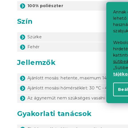
100% poliészter
Annak 
lehető 
Szín
haszná
szabjuk
Szürke
Webold
Fehér
hirdeté
kattin
Jellemzők
sütibeá
„Sütib
tájék
Ajánlott mosás: hetente, maximum 14 naponta 
Ajánlott mosási hőmérséklet: 30 °C - 40 °C (gyár
Beál
Az ágyneműt nem szükséges vasalni
Gyakorlati tanácsok