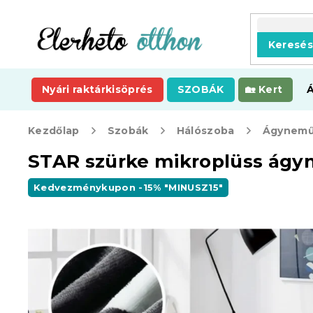
Ugrás
a
fő
Keresé
tartalomhoz
Nyári raktárkisöprés
SZOBÁK
Kert
Kezdőlap
Szobák
Hálószoba
Ágynemű
STAR szürke mikroplüss ág
Kedvezménykupon -15% "MINUSZ15"