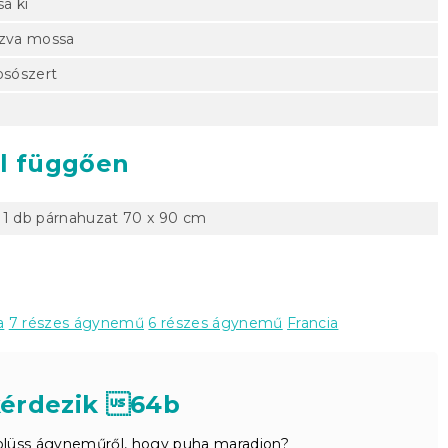
a ki
azva mossa
osószert
ól függően
 1 db párnahuzat 70 x 90 cm
a
7 részes ágynemű
6 részes ágynemű
Francia
kérdezik 64b
lüss ágyneműről, hogy puha maradjon?