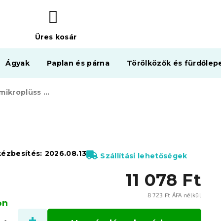
Üres kosár
KOSÁR
Ágyak
Paplan és párna
Törölközők és fürdőlep
STAR szürke mikroplüss ágyneműhuzat
kézbesítés:
2026.08.13
Szállítási lehetőségek
11 078 Ft
8 723 Ft ÁFA nélkül
on
Egysé