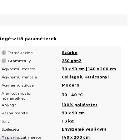
iegészítő paraméterek
Termék színe
Szürke
?
Grammsúly
250 g/m2
?
Ágynemű mérete
70 x 90 cm | 140 x 200 cm
Ágynemű mintája
Csillagok
,
Karácsonyi
Ágynemű stílusa
Modern
Ajánlott mosási
30 - 40 °C
hőmérséklet
Anyaga
100% poliészter
Párna mérete
70 x 90 cm
Súly
1,3 kg
Szélesség
Egyszemélyes ágyra
Paplanhuzat mérete
140 x 200 cm