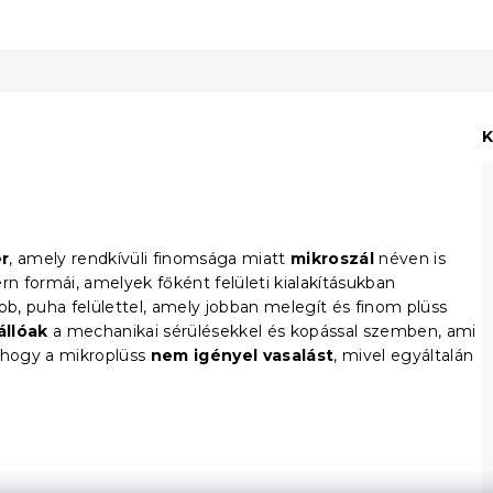
K
er
, amely rendkívüli finomsága miatt
mikroszál
néven is
rn formái, amelyek főként felületi kialakításukban
b, puha felülettel, amely jobban melegít és finom plüss
állóak
a mechanikai sérülésekkel és kopással szemben, ami
, hogy a mikroplüss
nem igényel vasalást
, mivel egyáltalán