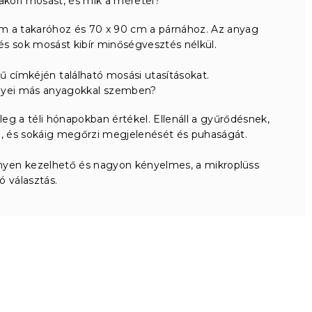
akori mosást, és mik a méretei?
m a takaróhoz és 70 x 90 cm a párnához. Az anyag
 és sok mosást kibír minőségvesztés nélkül.
 címkéjén található mosási utasításokat.
őnyei más anyagokkal szemben?
eg a téli hónapokban értékel. Ellenáll a gyűrődésnek,
d, és sokáig megőrzi megjelenését és puhaságát.
yen kezelhető és nagyon kényelmes, a mikroplüss
ló választás.