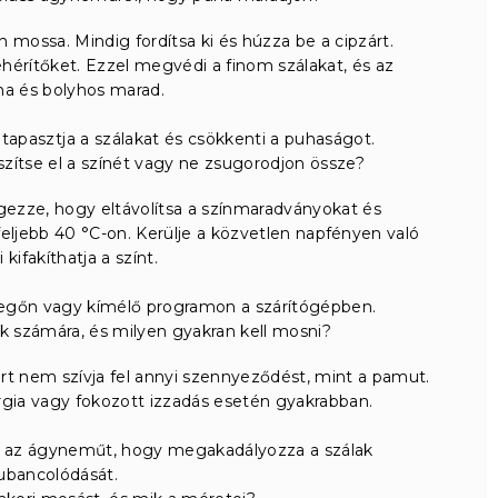
ossa. Mindig fordítsa ki és húzza be a cipzárt.
hérítőket. Ezzel megvédi a finom szálakat, és az
a és bolyhos marad.
tapasztja a szálakat és csökkenti a puhaságot.
ítse el a színét vagy ne zsugorodjon össze?
gezze, hogy eltávolítsa a színmaradványokat és
ljebb 40 °C-on. Kerülje a közvetlen napfényen való
 kifakíthatja a színt.
egőn vagy kímélő programon a szárítógépben.
k számára, és milyen gyakran kell mosni?
rt nem szívja fel annyi szennyeződést, mint a pamut.
gia vagy fokozott izzadás esetén gyakrabban.
je az ágyneműt, hogy megakadályozza a szálak
ubancolódását.