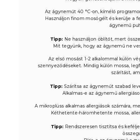
Az ágyneműt 40 °C-on, kímélő programon m
Használjon finom mosógélt és kerülje a fe
ágynemű puh
Tipp:
Ne használjon öblítőt, mert össze
Mit tegyünk, hogy az ágynemű ne vesz
Az első mosást 1-2 alkalommal külön vé
szennyeződéseket. Mindig külön mossa, legfe
szárítást, ami
Tipp:
Szárítsa az ágyneműt szabad lev
Alkalmas-e az ágynemű allergiáso
A mikroplüss alkalmas allergiások számára, me
Kéthetente-háromhetente mossa, aller
Tipp:
Rendszeresen tisztítsa és kefél
összeg