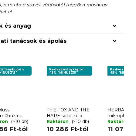
l, a minta a szövet vágásától függően máshogy
et el.
k és anyag
ati tanácsok és ápolás
ezménykupon
Kedvezménykupon
Kedvezményk
MINUSZ15"
-15% "MINUSZ15"
-15% "MINUSZ1
plüss
THE FOX AND THE
HERBAR bé
eműhuzat
HARE sötétzöld
mikroplüss
RED CATS
áron
(>10 db)
mikroplüss
Raktáron
(>10 db)
ágyneműhuz
Raktáron
(
zínű
ágyneműhuzat
86 Ft-tól
10 286 Ft-tól
11 078 Ft