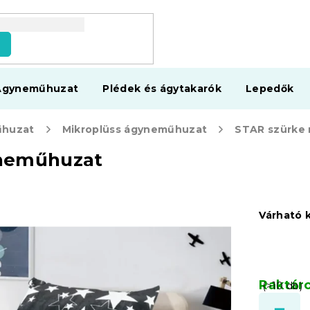
s
Ágyneműhuzat
Plédek és ágytakarók
Lepedők
huzat
Mikroplüss ágyneműhuzat
yneműhuzat
Várható 
Raktár
(>10 db)