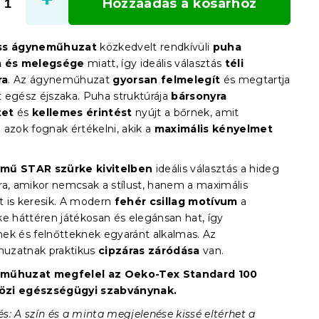
Hozzáadás a kosárhoz
ss ágyneműhuzat
közkedvelt rendkívüli
puha
a és melegsége
miatt, így ideális választás
téli
ra
. Az ágyneműhuzat
gyorsan felmelegít
és megtartja
 egész éjszaka. Puha struktúrája
bársonyra
tet
és
kellemes érintést
nyújt a bőrnek, amit
 azok fognak értékelni, akik a
maximális kényelmet
mű STAR szürke kivitelben
ideális választás a hideg
ra, amikor nemcsak a stílust, hanem a maximális
 is keresik. A modern
fehér csillag motívum
a
ke háttéren játékosan és elegánsan hat, így
ek és felnőtteknek egyaránt alkalmas. Az
uzatnak praktikus
cipzáras záródása
van.
műhuzat megfelel az Oeko-Tex Standard 100
zi egészségügyi szabványnak.
s: A szín és a minta megjelenése kissé eltérhet a