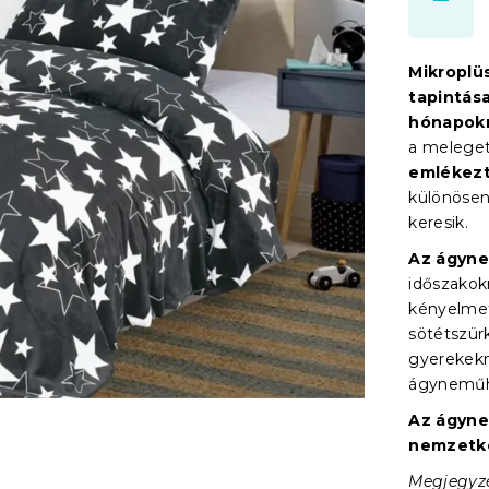
Mikroplü
tapintás
hónapok
a meleget
emlékez
különösen
keresik.
Az ágyne
időszakok
kényelmet
sötétszür
gyerekekn
ágyneműh
Az ágyne
nemzetkö
Megjegyzé