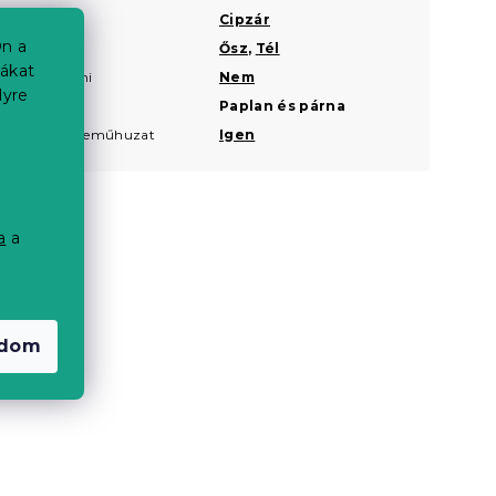
Rögzítés
Cipzár
n a
Évszak
Ősz
,
Tél
iákat
Kell-e vasalni
Nem
lyre
Készletek
Paplan és párna
Meleg ágyneműhuzat
Igen
a
a
a
adom