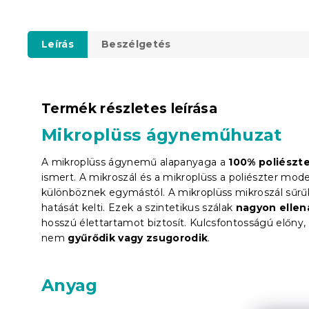
Leírás
Beszélgetés
Termék részletes leírása
Mikroplüss ágyneműhuzat
A mikroplüss ágynemű alapanyaga a
100% poliészt
ismert.
A mikroszál és a mikroplüss a poliészter mode
különböznek egymástól. A mikroplüss mikroszál sűrűb
hatását kelti. Ezek a szintetikus szálak
nagyon ellen
hosszú élettartamot biztosít. Kulcsfontosságú előny
nem
gyűrődik vagy zsugorodik
.
Anyag