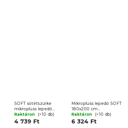
SOFT sötétszürke
Mikroplüss lepedő SOFT
mikroplüss lepedő
180x200 cm
90x200 cm
Raktáron
(>10 db)
sötétszürke
Raktáron
(>10 db)
4 739 Ft
6 324 Ft