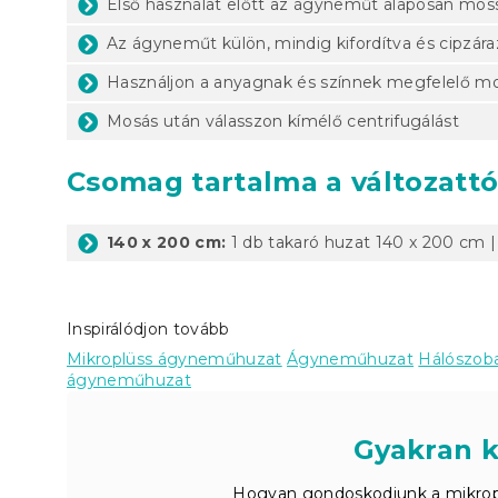
Első használat előtt az ágyneműt alaposan moss
Az ágyneműt külön, mindig kifordítva és cipzár
Használjon a anyagnak és színnek megfelelő m
Mosás után válasszon kímélő centrifugálást
Csomag tartalma a változatt
140 x 200 cm:
1 db takaró huzat 140 x 200 cm |
Inspirálódjon tovább
Mikroplüss ágyneműhuzat
Ágyneműhuzat
Hálószob
ágyneműhuzat
Gyakran 
Hogyan gondoskodjunk a mikrop