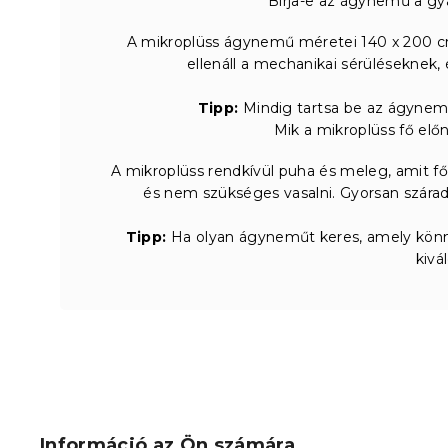
Bírja-e az ágynemű a gy
A mikroplüss ágynemű méretei 140 x 200 c
ellenáll a mechanikai sérüléseknek,
Tipp:
Mindig tartsa be az ágynemű
Mik a mikroplüss fő el
A mikroplüss rendkívül puha és meleg, amit fől
és nem szükséges vasalni. Gyorsan szára
Tipp:
Ha olyan ágyneműt keres, amely könn
kivá
L
á
b
Információ az Ön számára