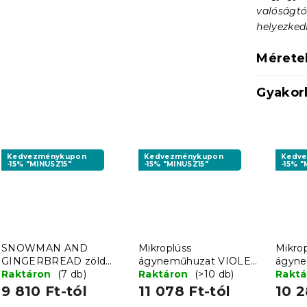
valóságtó
helyezkedh
Mérete
Gyakorl
Kedvezménykupon
Kedvezménykupon
Kedv
-15% "MINUSZ15"
-15% "MINUSZ15"
-15% "
SNOWMAN AND
Mikroplüss
Mikro
GINGERBREAD zöld
ágyneműhuzat VIOLET
ágyn
mikroplüss
Raktáron
(7 db)
BUTTERFLY sötétkék
Raktáron
(>10 db)
COLO
Rakt
ágyneműhuzat
kréms
9 810 Ft-tól
11 078 Ft-tól
10 2