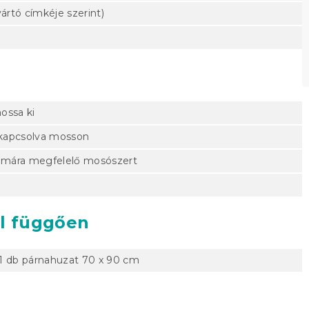
ártó címkéje szerint)
ossa ki
ekapcsolva mosson
ámára megfelelő mosószert
ól függően
 1 db párnahuzat 70 x 90 cm