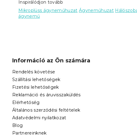
Inspirálódjon tovább
Mikroplüss ágyneműhuzat
Ágyneműhuzat
Hálószob
ágynemű
L
á
b
Információ az Ön számára
l
é
Rendelés követése
c
Szállítási lehetőségek
Fizetési lehetőségek
Reklamáció és áruvisszaküldés
Elérhetőség
Általános szerződési feltételek
Adatvédelmi nyilatkozat
Blog
Partnereinknek