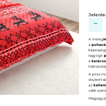
Jelenl
A meleg
M
a
puhasá
képesség
ragyogó
p
a
karácso
hálószobá
A piros m
diszkrét
c
az
kelle
válik szer
Megjegyzés