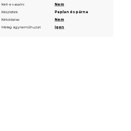
Kell-e vasalni
Nem
Készletek
Paplan és párna
Kétoldalas
Nem
Meleg ágyneműhuzat
Igen