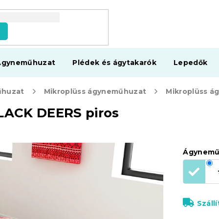
s
Ágyneműhuzat
Plédek és ágytakarók
Lepedők
huzat
Mikroplüss ágyneműhuzat
LACK DEERS piros
Ágynemű
Száll