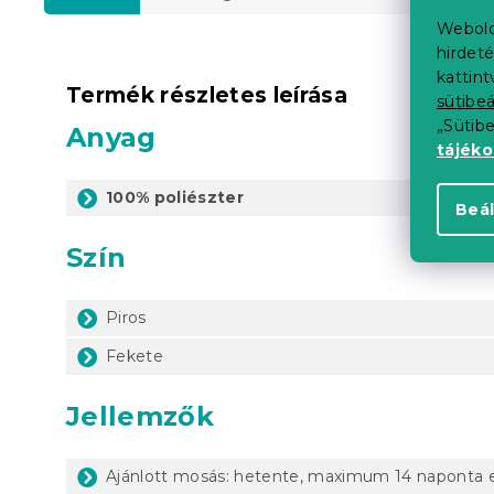
Webold
hirdeté
kattin
Termék részletes leírása
sütibeá
„Sütib
Anyag
tájék
100% poliészter
Beál
Szín
Piros
Fekete
Jellemzők
Ajánlott mosás: hetente, maximum 14 naponta 