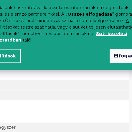
alunk használatával kapcsolatos információkat megosztunk
si és elemző partnereinkkel. A „
Összes elfogadása
” gombr
K
tva Ön hozzájárul minden választható süti feldolgozásához.
A
llításokat
testre szabhatja, vagy a sütiket teljesen
elutasíthatj
eállítások” menüben. További információkat a
Süti-kezelési
oztatóban
talál.
Elfog
lítások
egyszer