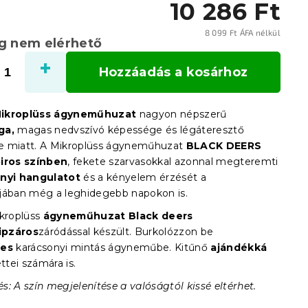
10 286 Ft
8 099 Ft ÁFA nélkül
eg nem elérhető
Egysé
Hozzáadás a kosárhoz
ikroplüss ágyneműhuzat
nagyon népszerű
ga,
magas nedvszívó képessége és légáteresztő
e miatt. A Mikroplüss ágyneműhuzat
BLACK DEERS
iros színben
, fekete szarvasokkal azonnal megteremti
nyi hangulatot
és a kényelem érzését a
jában még a leghidegebb napokon is.
ikroplüss
ágyneműhuzat Black deers
ipzáros
záródással készült. Burkolózzon be
mes
karácsonyi mintás ágyneműbe. Kitűnő
ajándékká
ettei számára is.
: A szín megjelenítése a valóságtól kissé eltérhet.