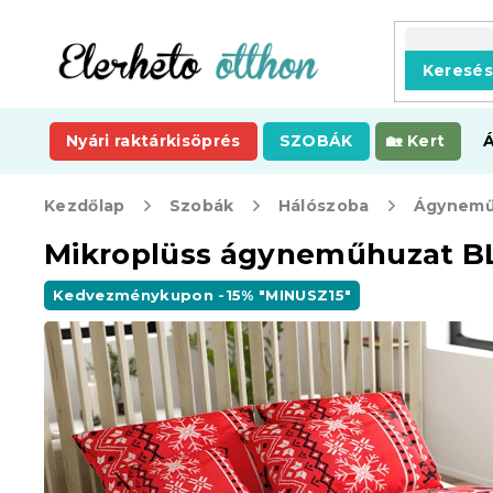
Ugrás
a
fő
Keresé
tartalomhoz
Nyári raktárkisöprés
SZOBÁK
Kert
Kezdőlap
Szobák
Hálószoba
Ágynemű
Mikroplüss ágyneműhuzat B
Kedvezménykupon -15% "MINUSZ15"