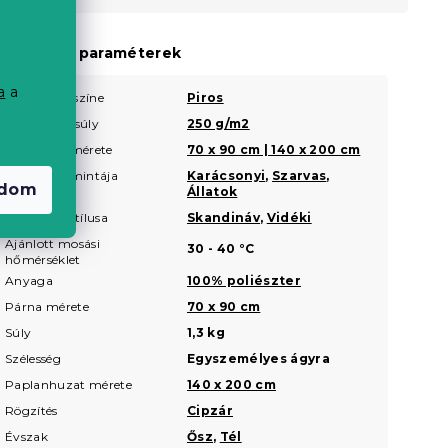
a
iegészítő paraméterek
a
a
Termék színe
Piros
?
Grammsúly
250 g/m2
?
Ágynemű mérete
70 x 90 cm | 140 x 200 cm
Ágynemű mintája
Karácsonyi
,
Szarvas
,
adom
Állatok
Ágynemű stílusa
Skandináv
,
Vidéki
Ajánlott mosási
30 - 40 °C
hőmérséklet
Anyaga
100% poliészter
Párna mérete
70 x 90 cm
Súly
1,3 kg
Szélesség
Egyszemélyes ágyra
Paplanhuzat mérete
140 x 200 cm
Rögzítés
Cipzár
Évszak
Ősz
,
Tél