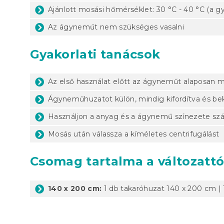
Ajánlott mosási hőmérséklet: 30 °C - 40 °C (a gy
Az ágyneműt nem szükséges vasalni
Gyakorlati tanácsok
Az első használat előtt az ágyneműt alaposan m
Ágyneműhuzatot külön, mindig kifordítva és b
Használjon a anyag és a ágynemű színezete sz
Mosás után válassza a kíméletes centrifugálást
Csomag tartalma a változatt
140 x 200 cm:
1 db takaróhuzat 140 x 200 cm |