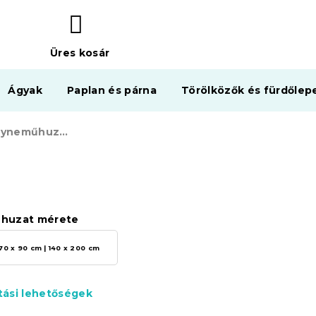
Üres kosár
KOSÁR
Ágyak
Paplan és párna
Törölközők és fürdőlep
Mikroplüss ágyneműhuzat BLACK DEERS piros
huzat mérete
70 x 90 cm | 140 x 200 cm
ítási lehetőségek