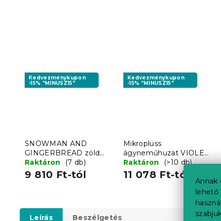
Kedvezménykupon
Kedvezménykupon
-15% "MINUSZ15"
-15% "MINUSZ15"
SNOWMAN AND
Mikroplüss
GINGERBREAD zöld
ágyneműhuzat VIOLET
mikroplüss
Raktáron
(7 db)
BUTTERFLY sötétkék
Raktáron
(>10 db)
ágyneműhuzat
9 810 Ft-tól
11 078 Ft-tól
Annak 
lehető 
haszná
szabjuk
Leírás
Beszélgetés