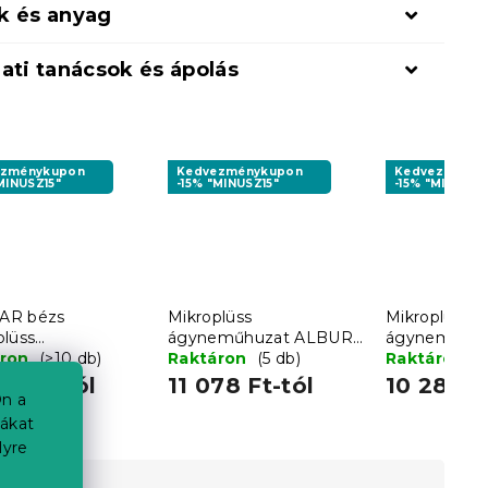
k és anyag
ati tanácsok és ápolás
ezménykupon
Kedvezménykupon
Kedvezményk
MINUSZ15"
-15% "MINUSZ15"
-15% "MINUSZ1
AR bézs
Mikroplüss
Mikroplüss
plüss
ágyneműhuzat ALBURY
ágyneműhuz
eműhuzat
áron
(>10 db)
piros
Raktáron
(5 db)
szürke-fehér
Raktáron
(
78 Ft-tól
11 078 Ft-tól
10 286 F
n a
iákat
lyre