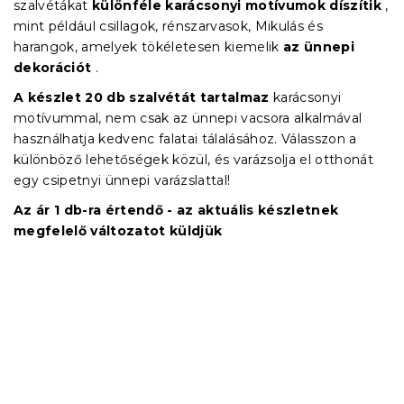
szalvétákat
különféle karácsonyi motívumok díszítik
,
mint például csillagok, rénszarvasok, Mikulás és
harangok, amelyek tökéletesen kiemelik
az ünnepi
dekorációt
.
A készlet 20 db szalvétát tartalmaz
karácsonyi
motívummal, nem csak az ünnepi vacsora alkalmával
használhatja kedvenc falatai tálalásához. Válasszon a
különböző lehetőségek közül, és varázsolja el otthonát
egy csipetnyi ünnepi varázslattal!
Az ár 1 db-ra értendő - az aktuális készletnek
megfelelő változatot küldjük