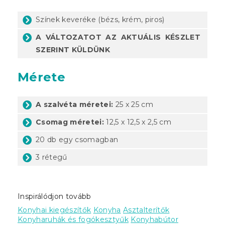
Színek keveréke (bézs, krém, piros)
A VÁLTOZATOT AZ AKTUÁLIS KÉSZLET
SZERINT KÜLDÜNK
Mérete
A szalvéta méretei:
25 x 25 cm
Csomag méretei:
12,5 x 12,5 x 2,5 cm
20 db egy csomagban
3 rétegű
Inspirálódjon tovább
Konyhai kiegészítők
Konyha
Asztalterítők
Konyharuhák és fogókesztyűk
Konyhabútor