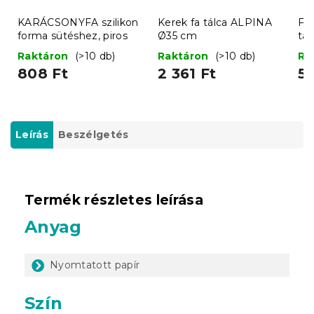
KARÁCSONYFA szilikon
Kerek fa tálca ALPINA
FO
forma sütéshez, piros
Ø35 cm
tá
sz
Raktáron
(>10 db)
Raktáron
(>10 db)
Ra
808 Ft
2 361 Ft
51
Leírás
Beszélgetés
Termék részletes leírása
Anyag
Nyomtatott papír
Szín