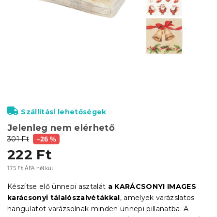
Szállítási lehetőségek
Jelenleg nem elérhető
301 Ft
–26 %
222 Ft
175 Ft ÁFA nélkül
Egységár:
Készítse elő ünnepi asztalát
a KARÁCSONYI IMAGES
karácsonyi tálalószalvétákkal
, amelyek varázslatos
hangulatot varázsolnak minden ünnepi pillanatba. A