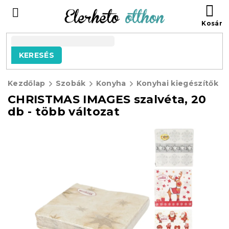
Ugrás
KO
a
fő
tartalomhoz
KERESÉS
Kezdőlap
Szobák
Konyha
Konyhai kiegészítők
CHRISTMAS IMAGES szalvéta, 20
db - több változat