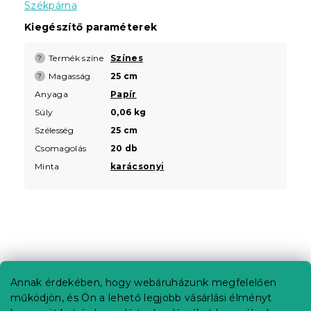
Székpárna
Kiegészítő paraméterek
Termék színe
Színes
?
Magasság
25 cm
?
Anyaga
Papír
Súly
0,06 kg
Szélesség
25 cm
Csomagolás
20 db
Minta
karácsonyi
L
á
b
Annak érdekében, hogy webáruházunk megfelelően
Információ az Ön számára
l
működjön, és Ön a lehető legjobb vásárlási élményt
é