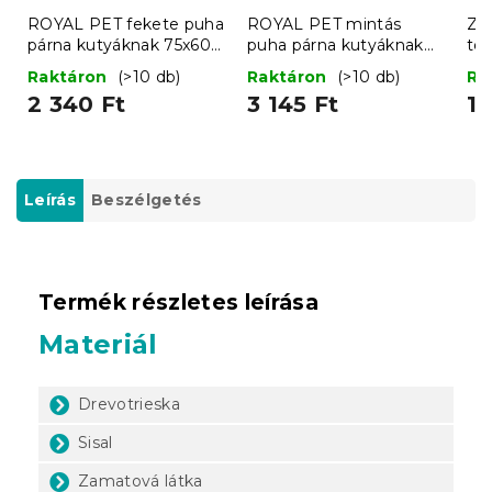
ROYAL PET fekete puha
ROYAL PET mintás
ZO
párna kutyáknak 75x60
puha párna kutyáknak
tö
cm
75x60 cm
sz
Raktáron
(>10 db)
Raktáron
(>10 db)
Ra
2 340 Ft
3 145 Ft
1 
Leírás
Beszélgetés
Termék részletes leírása
Materiál
Drevotrieska
Sisal
Zamatová látka