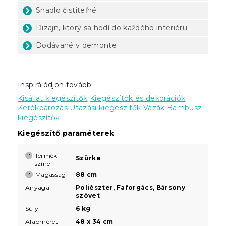
Snadlo čistiteľné
Dizajn, ktorý sa hodí do každého interiéru
Dodávané v demonte
Inspirálódjon tovább
Kisállat kiegészítők
Kiegészítők és dekorációk
Kerékpározás
Utazási kiegészítők
Vázák
Bambusz
kiegészítők
Kiegészítő paraméterek
Termék
?
Szürke
színe
Magasság
88 cm
?
Anyaga
Poliészter, Faforgács, Bársony
szövet
Súly
6 kg
Alapméret
48 x 34 cm