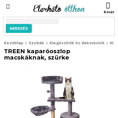
Ugrás
KO
a
fő
tartalomhoz
KERESÉS
Kezdőlap
Szobák
Kiegészítők és dekorációk
Kisá
TREEN kaparóoszlop
macskáknak, szürke