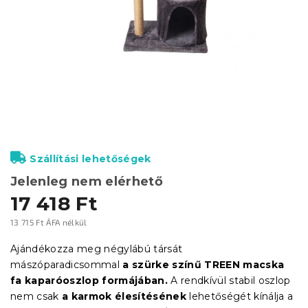
Szállítási lehetőségek
Jelenleg nem elérhető
17 418 Ft
13 715 Ft ÁFA nélkül
Egységár:
Ajándékozza meg négylábú társát
mászóparadicsommal
a szürke színű TREEN macska
fa kaparóoszlop formájában.
A rendkívül stabil oszlop
nem csak
a karmok élesítésének
lehetőségét kínálja a