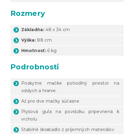
Rozmery
Základňa:
48 x 34 cm
Výška:
88 cm
Hmotnosť:
6 kg
Podrobnosti
Poskytne mačke pohodlný priestor na
oddych a hranie.
Až pre dve mačky súčasne
Plyšová guľa na povrázku pripevnená k
vrcholu
Stabilné škrabadlo z príjemných materiálov