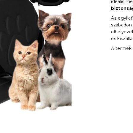
ideális me
biztonság
Az egyik 
szabadon 
elhelyezet
és kiszállá
A termék a