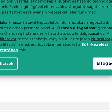
legjobb vásárlási élményt kapja, sütiket és hasonló technológ
K
lunk. Ezek segítségével elemezzük a látogatottságot, szemé
 a tartalmat és releváns hirdetéseket jelenítünk meg.
alunk használatával kapcsolatos információkat megosztunk
si és elemző partnereinkkel. A „
Összes elfogadása
” gombr
tva Ön hozzájárul minden választható süti feldolgozásához.
A
llításokat
testre szabhatja, vagy a sütiket teljesen
elutasíthatj
eállítások” menüben. További információkat a
Süti-kezelési
oztatóban
talál.
Elfog
lítások