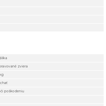
álika
pravované zviera
 kg
ýchať
oči poškodeniu