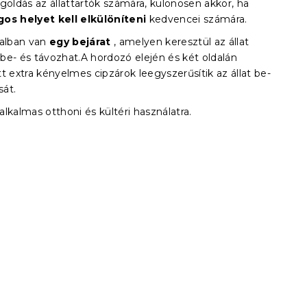
goldás az állattartók számára, különösen akkor, ha
os helyet kell elkülöníteni
kedvencei számára.
falban van
egy bejárat
, amelyen keresztül az állat
be- és távozhat.
A hordozó elején és két oldalán
t extra kényelmes cipzárok leegyszerűsítik az állat be-
sát.
lkalmas otthoni és kültéri használatra.