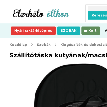
Ugrás
a
fő
Keresé
tartalomhoz
Nyári raktárkisöprés
SZOBÁK
Kert
Kezdőlap
Szobák
Kiegészítők és dekoráci
Szállítótáska kutyának/mac