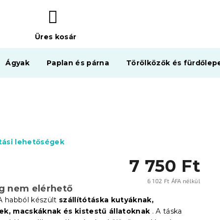
Üres kosár
KOSÁR
Ágyak
Paplan és párna
Törölközők és fürdőlep
ítási lehetőségek
7 750 Ft
6 102 Ft ÁFA nélkül
eg nem elérhető
Egysé
A habból készült
szállítótáska
kutyáknak,
ek, macskáknak és kistestű állatoknak
. A táska