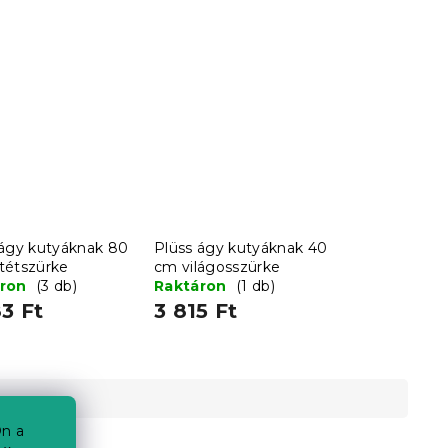
 ágy kutyáknak 80
Plüss ágy kutyáknak 40
tétszürke
cm világosszürke
áron
(3 db)
Raktáron
(1 db)
3 Ft
3 815 Ft
n a