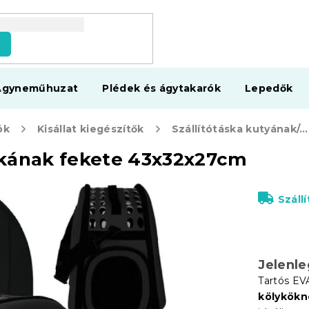
s
Ágyneműhuzat
Plédek és ágytakarók
Lepedők
ók
Kisállat kiegészítők
Szállítótáska kutyának/macskának fekete 43x32x27cm
skának fekete 43x32x27cm
Száll
Jelenl
Tartós EV
kölykökn