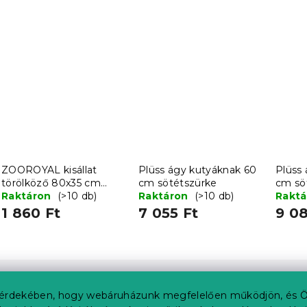
ZOOROYAL kisállat
Plüss ágy kutyáknak 60
Plüss
törölköző 80x35 cm
cm sötétszürke
cm sö
szürkéskék
Raktáron
(>10 db)
Raktáron
(>10 db)
Rakt
1 860 Ft
7 055 Ft
9 08
érdekében, hogy webáruházunk megfelelően működjön, és Ö