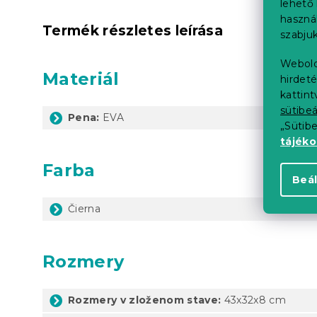
lehető 
haszná
Termék részletes leírása
szabjuk
Webold
Materiál
hirdeté
kattin
sütibeá
Pena:
EVA
„Sütib
tájék
Farba
Beál
Čierna
Rozmery
Rozmery v zloženom stave:
43x32x8 cm