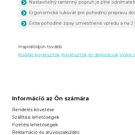
Nastaviteľný ramenný popruh je plne odnímateľ
Ergonomická rukoväť pre pohodlnú prepravu 
Extra pohodlné zipsy umiestnené vpredu a na 2 
Inspirálódjon tovább
Kisállat kiegészítők
Kiegészítők és dekorációk
Virágc
L
á
b
Információ az Ön számára
l
é
Rendelés követése
c
Szállítási lehetőségek
Fizetési lehetőségek
Reklamáció és áruvisszaküldés