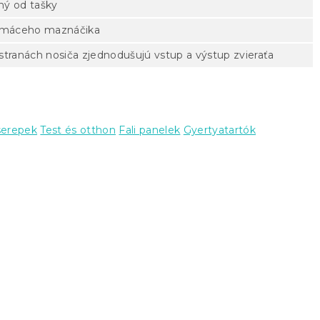
ný od tašky
domáceho maznáčika
stranách nosiča zjednodušujú vstup a výstup zvieraťa
serepek
Test és otthon
Fali panelek
Gyertyatartók