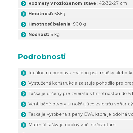
Rozmery v rozloženom stave:
43x32x27 cm
Hmotnosť:
686g
Hmotnosť balenia:
900 g
Nosnosť:
6 kg
Podrobnosti
Ideálne na prepravu malého psa, mačky alebo kr
Vystužená konštrukcia zaisťuje pohodlie pre pre
Taška je určený pre zvieratá s hmotnosťou do 6
Ventilačné otvory umožňujúce zvieraťu voňať d
Taška je vyrobená z peny EVA, ktorá je odolná v
Materiál tašky je odolný voči nečistotám