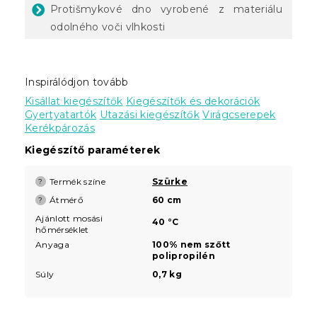
Protišmykové dno vyrobené z materiálu
odolného voči vlhkosti
Inspirálódjon tovább
Kisállat kiegészítők
Kiegészítők és dekorációk
Gyertyatartók
Utazási kiegészítők
Virágcserepek
Kerékpározás
Kiegészítő paraméterek
Termék színe
Szürke
?
Átmérő
60 cm
?
Ajánlott mosási
40 °C
hőmérséklet
Anyaga
100% nem szőtt
polipropilén
Súly
0,7 kg