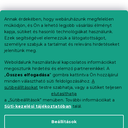
L
á
b
Annak érdekében, hogy webáruházunk megfelelően
Információ az Ön számára
l
működjön, és Ön a lehető legjobb vásárlási élményt
é
Rendelés követése
kapja, sütiket és hasonló technológiákat használunk.
c
Ezek segítségével elemezzük a látogatottságot,
Szállítási lehetőségek
személyre szabjuk a tartalmat és releváns hirdetéseket
Fizetési lehetőségek
jelenítünk meg.
Reklamáció és áruvisszaküldés
Elérhetőség
Weboldalunk használatával kapcsolatos információkat
Általános szerződési feltételek
megosztunk hirdetési és elemző partnereinkkel. A
Adatvédelmi nyilatkozat
„
Összes elfogadása
” gombra kattintva Ön hozzájárul
minden választható süti feldolgozásához.
A
Blog
sütibeállításokat
testre szabhatja, vagy a sütiket teljesen
Partnereinknek
elutasíthatja
a „Sütibeállítások” menüben. További információkat a
Süti-kezelési tájékoztatóban
talál.
Shoptet Premium készítette
Beállítások