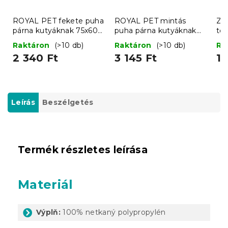
ROYAL PET fekete puha
ROYAL PET mintás
ZO
párna kutyáknak 75x60
puha párna kutyáknak
tö
cm
75x60 cm
sz
Raktáron
(>10 db)
Raktáron
(>10 db)
Ra
2 340 Ft
3 145 Ft
1 
Leírás
Beszélgetés
Termék részletes leírása
Materiál
Výplň:
100% netkaný polypropylén