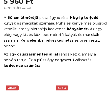
5 960 Ft
4 693 Ft ÁFA nélkül
Egységár:
A
60 cm átmérőjű
plüss ágy ideális
9 kg-ig terjedő
kutyák és macskák számára. Puha és kényelmes plüssből
készült, amely biztosítja kedvence
kényelmét.
Az ágy
elég nagy kis és közepes méretű kutyák és macskák
számára. Kényelembe helyezkedhetsz és pihenhetsz
benne.
Az ágy
csúszásmentes aljjal
rendelkezik, amely a
helyén tartja. Ez a plüss ágy nagyszerű választás
kedvence számára.
Akció
Akció