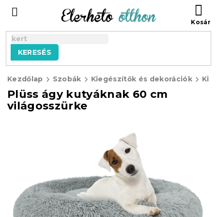
Ugrás
KO
a
fő
tartalomhoz
KERESÉS
Kezdőlap
Szobák
Kiegészítők és dekorációk
Kisá
Plüss ágy kutyáknak 60 cm
világosszürke