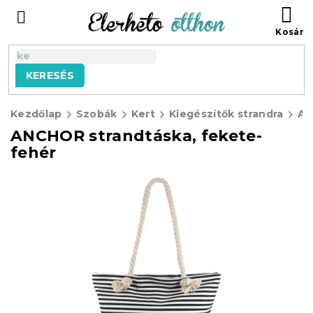
Ugrás
KO
a
fő
tartalomhoz
KERESÉS
Kezdőlap
Szobák
Kert
Kiegészítők strandra
ANCHOR strandtáska, fekete-
fehér