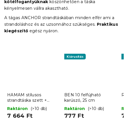
kötélfogantyúknak
köszönhetően
a táska
kényelmesen vállra akasztható.
A tágas ANCHOR strandtáskában minden elfér ami a
strandoláshoz és az uzsonnához szükséges.
Praktikus
kiegészítő
egész nyáron.
Kiárusítás
Ki
HAMAM stílusos
BEN 10 felfújható
ROS
strandtáska szett +
karúszó, 25 cm
törölköző 75x150 cm,
Raktáron
(>10 db)
Raktáron
(>10 db)
Ra
türkiz
7 664 Ft
777 Ft
77