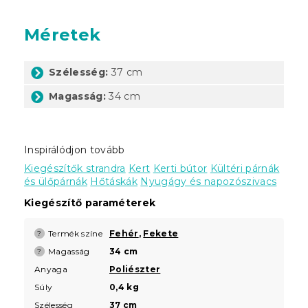
Méretek
Szélesség:
37 cm
Magasság:
34 cm
Inspirálódjon tovább
Kiegészítők strandra
Kert
Kerti bútor
Kültéri párnák
és ülőpárnák
Hőtáskák
Nyugágy és napozószivacs
Kiegészítő paraméterek
Termék színe
Fehér
,
Fekete
?
Magasság
34 cm
?
Anyaga
Poliészter
Súly
0,4 kg
Szélesség
37 cm