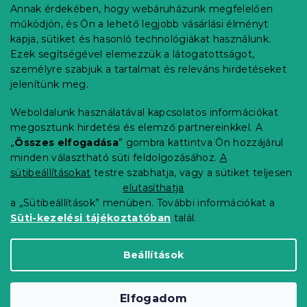
b
Annak érdekében, hogy webáruházunk megfelelően
Információ az Ön számára
l
működjön, és Ön a lehető legjobb vásárlási élményt
é
Rendelés követése
kapja, sütiket és hasonló technológiákat használunk.
c
Ezek segítségével elemezzük a látogatottságot,
Szállítási lehetőségek
személyre szabjuk a tartalmat és releváns hirdetéseket
Fizetési lehetőségek
jelenítünk meg.
Reklamáció és áruvisszaküldés
Elérhetőség
Weboldalunk használatával kapcsolatos információkat
Általános szerződési feltételek
megosztunk hirdetési és elemző partnereinkkel. A
Adatvédelmi nyilatkozat
„
Összes elfogadása
” gombra kattintva Ön hozzájárul
minden választható süti feldolgozásához.
A
Blog
sütibeállításokat
testre szabhatja, vagy a sütiket teljesen
Partnereinknek
elutasíthatja
a „Sütibeállítások” menüben. További információkat a
Süti-kezelési tájékoztatóban
talál.
Shoptet Premium készítette
Beállítások
Copyright 2026
Elerheto otthon
. Minden jog
Elfogadom
fenntartva.
Süti beállítások szerkesztése