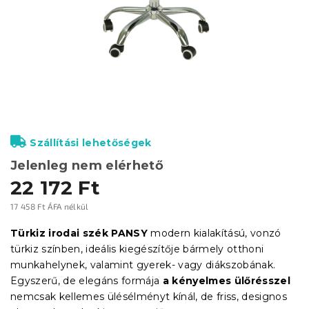
Szállítási lehetőségek
Jelenleg nem elérhető
22 172 Ft
17 458 Ft ÁFA nélkül
Egységár:
Türkiz irodai szék PANSY
modern kialakítású, vonzó
türkiz színben, ideális kiegészítője bármely otthoni
munkahelynek, valamint gyerek- vagy diákszobának.
Egyszerű, de elegáns formája
a kényelmes ülőrésszel
nemcsak kellemes ülésélményt kínál, de friss, designos