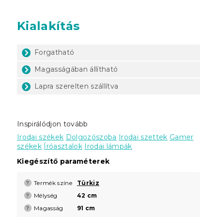
Kialakítás
Forgatható
Magasságában állítható
Lapra szerelten szállítva
Inspirálódjon tovább
Irodai székek
Dolgozószoba
Irodai szettek
Gamer
székek
Íróasztalok
Irodai lámpák
Kiegészítő paraméterek
Termék színe
Türkiz
?
Mélység
42 cm
?
Magasság
91 cm
?