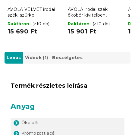
AVOLA VELVET irodai
AVOLA irodai szék
AV
szék, szürke
ökobőr kivitelben,
szé
szürke-fehér
Raktáron
(>10 db)
Raktáron
(>10 db)
Ra
15 690 Ft
15 901 Ft
15
Leírás
Videók (1)
Beszélgetés
Termék részletes leírása
Anyag
Öko bőr
Krómozott acél