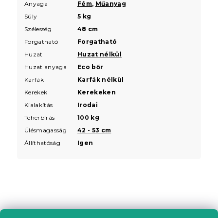
Anyaga
Fém
,
Műanyag
Súly
5 kg
Szélesség
48 cm
Forgatható
Forgatható
Huzat
Huzat nélkül
Huzat anyaga
Eco bőr
Karfák
Karfák nélkül
Kerekek
Kerekeken
Kialakítás
Irodai
Teherbírás
100 kg
Ülésmagasság
42 - 53 cm
Állíthatóság
Igen
L
á