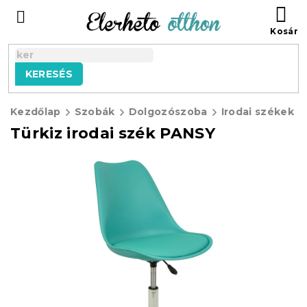
Ugrás
KO
a
fő
tartalomhoz
KERESÉS
Kezdőlap
Szobák
Dolgozószoba
Irodai székek
Türkiz irodai szék PANSY