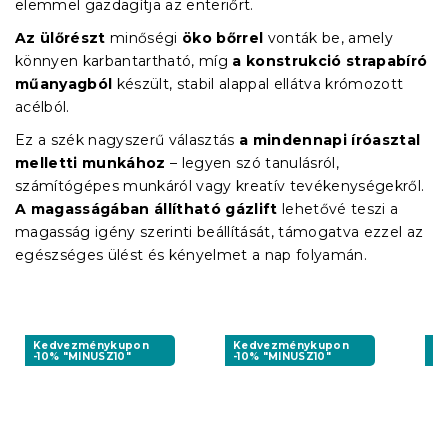
elemmel gazdagítja az enteriőrt.
Az ülőrészt
minőségi
öko bőrrel
vonták be, amely
könnyen karbantartható, míg
a konstrukció
strapabíró
műanyagból
készült, stabil alappal ellátva krómozott
acélból.
Ez a szék nagyszerű választás
a mindennapi íróasztal
melletti munkához
– legyen szó tanulásról,
számítógépes munkáról vagy kreatív tevékenységekről.
A magasságában állítható gázlift
lehetővé teszi a
magasság igény szerinti beállítását, támogatva ezzel az
egészséges ülést és kényelmet a nap folyamán.
Kedvezménykupon
Kedvezménykupon
K
-10% "MINUSZ10"
-10% "MINUSZ10"
-1