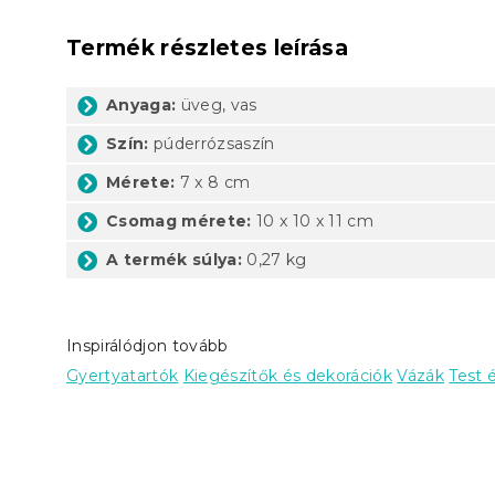
Termék részletes leírása
Anyaga:
üveg, vas
Szín:
púderrózsaszín
Mérete:
7 x 8 cm
Csomag mérete:
10 x 10 x 11 cm
A termék súlya:
0,27 kg
Inspirálódjon tovább
Gyertyatartók
Kiegészítők és dekorációk
Vázák
Test 
L