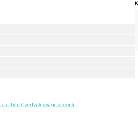
K
és otthon
Gyertyák
Virágcserepek