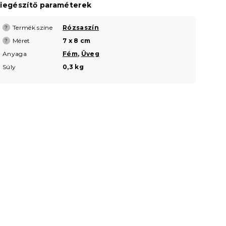
iegészítő paraméterek
Termék színe
Rózsaszín
?
Méret
7 x 8 cm
?
Anyaga
Fém
,
Üveg
Súly
0,3 kg