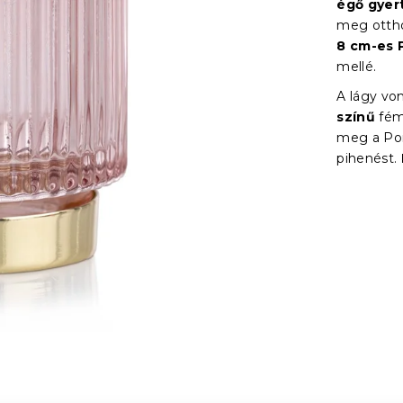
égő gyert
meg ottho
8 cm-es 
mellé.
A lágy von
színű
fém
meg a Pom
pihenést.