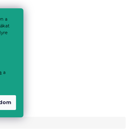
n a
iákat
lyre
a
a
a
adom