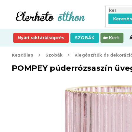
Ugrás
a
fő
Keresé
tartalomhoz
Nyári raktárkisöprés
SZOBÁK
Kert
Kezdőlap
Szobák
Kiegészítők és dekoráci
POMPEY púderrózsaszín üveg