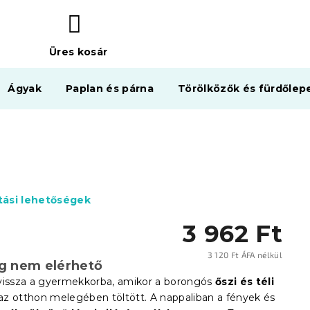
Üres kosár
KOSÁR
Ágyak
Paplan és párna
Törölközők és fürdőlep
ítási lehetőségek
3 962 Ft
3 120 Ft ÁFA nélkül
eg nem elérhető
Egysé
vissza a gyermekkorba, amikor a borongós
őszi és téli
az otthon melegében töltött. A nappaliban a fények és