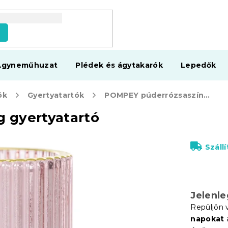
s
Ágyneműhuzat
Plédek és ágytakarók
Lepedők
ók
Gyertyatartók
POMPEY púderrózsaszín üveg gyertyatartó
 gyertyatartó
Száll
Jelenl
Repüljön 
napokat