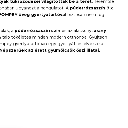
yák tükröződései világították be a teret
. Teremtse
nában ugyanezt a hangulatot. A
púderrózsaszín 7 x
POMPEY üveg gyertyatartóval
biztosan nem fog
alak, a
púderrózsaszín szín
és az alacsony,
arany
 talp tökéletes minden modern otthonba. Gyújtson
pey gyertyatartóban egy gyertyát, és élvezze a
Népszerűek az érett gyümölcsök őszi illatai.