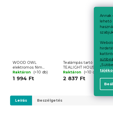
Annak 
lehető 
haszná
szabjuk
Webold
hirdeté
kattin
sütibeá
WOOD OWL
Tealámpás tartó
„Sütib
elektromos fém
TEALIGHT HOUSE
tájék
gyertyatartó, fehér
Raktáron
(>10 db)
FACADE, krémszínű
Raktáron
(>10 db)
1 994 Ft
2 837 Ft
Beál
Leírás
Beszélgetés