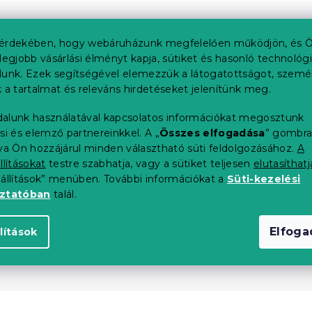
érdekében, hogy webáruházunk megfelelően működjön, és Ö
legjobb vásárlási élményt kapja, sütiket és hasonló technológ
lunk. Ezek segítségével elemezzük a látogatottságot, szemé
 a tartalmat és releváns hirdetéseket jelenítünk meg.
alunk használatával kapcsolatos információkat megosztunk
si és elemző partnereinkkel. A „
Összes elfogadása
” gombr
tva Ön hozzájárul minden választható süti feldolgozásához.
A
llításokat
testre szabhatja, vagy a sütiket teljesen
elutasíthatj
eállítások” menüben. További információkat a
Süti-kezelési
oztatóban
talál.
Elfog
lítások