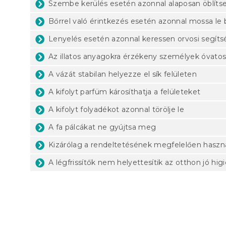
Szembe kerülés esetén azonnal alaposan öblítse k
Bőrrel való érintkezés esetén azonnal mossa le 
Lenyelés esetén azonnal keressen orvosi segít
Az illatos anyagokra érzékeny személyek óvatos
A vázát stabilan helyezze el sík felületen
A kifolyt parfüm károsíthatja a felületeket
A kifolyt folyadékot azonnal törölje le
A fa pálcákat ne gyújtsa meg
Kizárólag a rendeltetésének megfelelően haszná
A légfrissítők nem helyettesítik az otthon jó higi