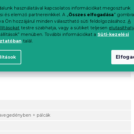
K
alunk használatával kapcsolatos információkat megosztunk
si és elemző partnereinkkel. A „
Összes elfogadása
” gombr
tva Ön hozzájárul minden választható süti feldolgozásához.
A
llításokat
testre szabhatja, vagy a sütiket teljesen
elutasíthatj
eállítások” menüben. További információkat a
Süti-kezelési
oztatóban
talál.
Elfog
lítások
z üvegedényben + pálcák