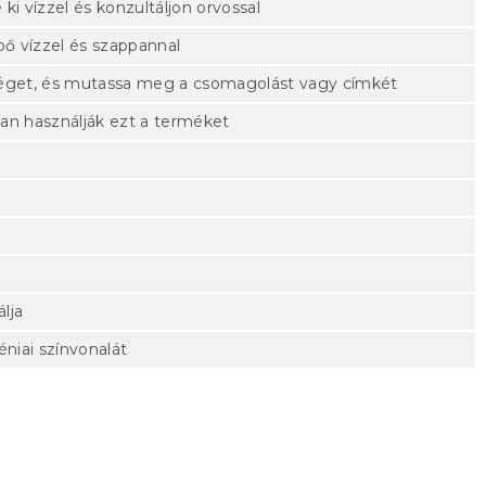
i vízzel és konzultáljon orvossal
bő vízzel és szappannal
séget, és mutassa meg a csomagolást vagy címkét
an használják ezt a terméket
lja
éniai színvonalát