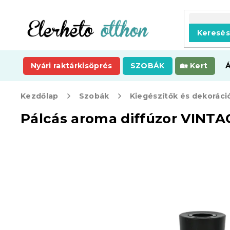
Ugrás
a
fő
Keresé
tartalomhoz
Nyári raktárkisöprés
SZOBÁK
Kert
Kezdőlap
Szobák
Kiegészítők és dekoráci
Pálcás aroma diffúzor VINT