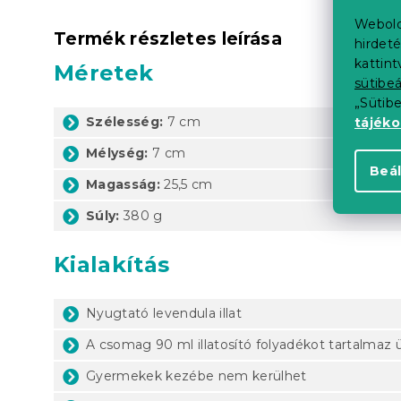
Webold
Termék részletes leírása
hirdeté
kattin
Méretek
sütibeá
„Sütib
Szélesség:
7 cm
tájék
Mélység:
7
cm
Beál
Magasság:
25,5 cm
Súly:
380 g
Kialakítás
Nyugtató levendula illat
A csomag 90 ml illatosító folyadékot tartalma
Gyermekek kezébe nem kerülhet