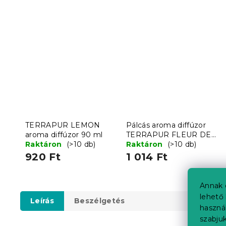
TERRAPUR LEMON
Pálcás aroma diffúzor
aroma diffúzor 90 ml
TERRAPUR FLEUR DE
Raktáron
(>10 db)
COTTON 90 ml
Raktáron
(>10 db)
920 Ft
1 014 Ft
Annak 
lehető 
Leírás
Beszélgetés
haszná
szabjuk