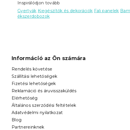
Inspirálódjon tovább
Gyertyák
Kiegészítők és dekorációk
Fali panelek
Bamb
ékszerdobozok
L
á
b
Információ az Ön számára
l
é
Rendelés követése
c
Szállítási lehetőségek
Fizetési lehetőségek
Reklamáció és áruvisszaküldés
Elérhetőség
Általános szerződési feltételek
Adatvédelmi nyilatkozat
Blog
Partnereinknek