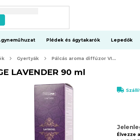
s
Ágyneműhuzat
Plédek és ágytakarók
Lepedők
ók
Gyertyák
Pálcás aroma diffúzor VINTAGE LAVENDER 90 ml
AGE LAVENDER 90 ml
Száll
Jelenl
Élvezze 