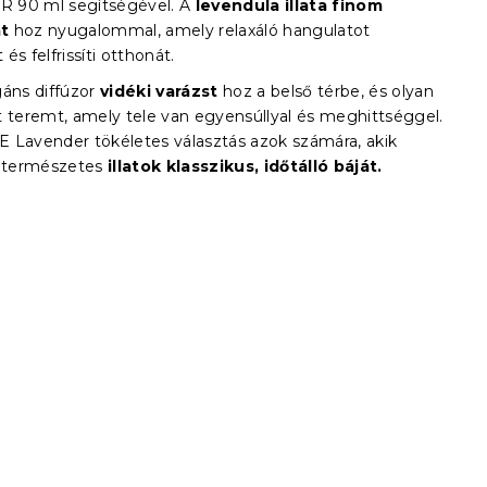
 90 ml segítségével. A
levendula illata finom
t
hoz nyugalommal, amely relaxáló hangulatot
és felfrissíti otthonát.
gáns diffúzor
vidéki varázst
hoz a belső térbe, és olyan
t teremt, amely tele van egyensúllyal és meghittséggel.
 Lavender tökéletes választás azok számára, akik
a természetes
illatok klasszikus, időtálló báját.