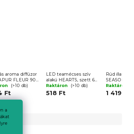
ás aroma diffúzor
LED teamécses szív
Rúd illatosít
APUR FLEUR 90
alakú HEARTS, szett 6
SEASONAL FI
áron
(>10 db)
db
Raktáron
(>10 db)
Raktáron
(
4 Ft
518 Ft
1 419 Ft
n a
iákat
lyre