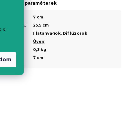
iegészítő paraméterek
a
Mélység
7 cm
?
Magasság
25,5 cm
?
a
a
Típus
Illatanyagok, Diffúzorok
?
Anyaga
Üveg
Súly
0,3 kg
Szélesség
7 cm
adom