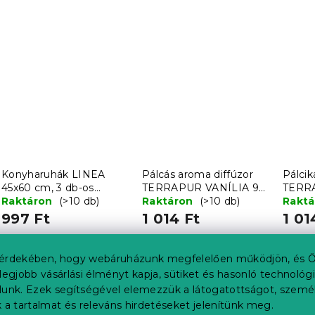
Konyharuhák LINEA
Pálcás aroma diffúzor
Pálcik
45x60 cm, 3 db-os
TERRAPUR VANÍLIA 90
TERR
készlet - több
Raktáron
(>10 db)
ml
Raktáron
(>10 db)
ml
Rakt
változatban
997 Ft
1 014 Ft
1 01
érdekében, hogy webáruházunk megfelelően működjön, és Ö
legjobb vásárlási élményt kapja, sütiket és hasonló technológ
lunk. Ezek segítségével elemezzük a látogatottságot, szemé
 a tartalmat és releváns hirdetéseket jelenítünk meg.