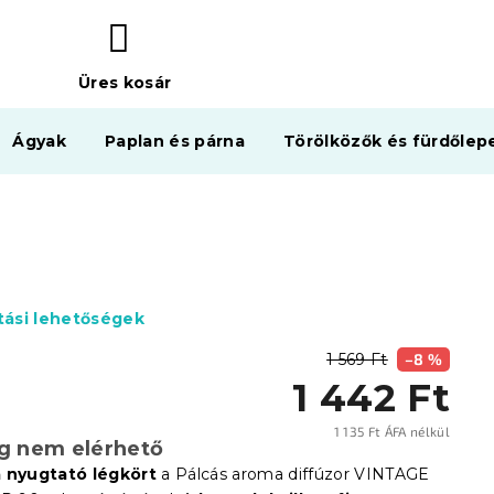
Üres kosár
KOSÁR
Ágyak
Paplan és párna
Törölközők és fürdőlep
ítási lehetőségek
1 569 Ft
–8 %
1 442 Ft
1 135 Ft ÁFA nélkül
eg nem elérhető
Egysé
a nyugtató légkört
a Pálcás aroma diffúzor VINTAGE