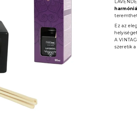
LAVENDER
harmóniá
teremthet 
Ez az ele
helyisége
A VINTAGE
szeretik 