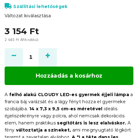
Szállítási lehetőségek
Változat kiválasztása
3 154 Ft
2 483 Ft ÁFA nélkül
Egységár:
Hozzáadás a kosárhoz
A
felhő alakú CLOUDY LED-es gyermek éjjeli lámpa
a
francia báj varázsát és a lágy fényt hozza el gyermeke
szobájába.
14 x 7,3 x 9,5 cm-es méretével
ideális
éjjeliszekrényre vagy polcra, ahol nemcsak dekorációs
elem, hanem praktikus
segítőtárs is lesz elalváskor.
A
fény
változtatja a színeket,
ami megnyugtató légkört
teremt a zavartalan alváshoz.
A "La tête dans les