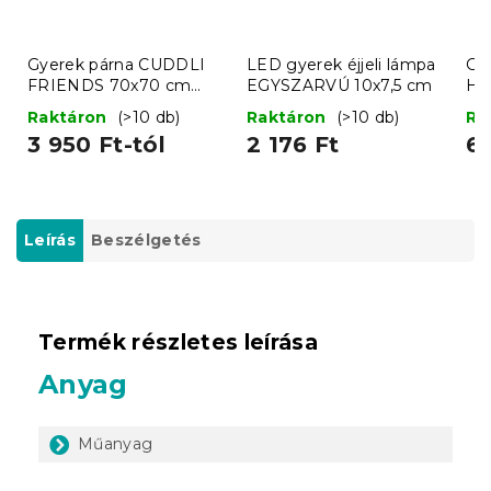
Gyerek párna CUDDLI
LED gyerek éjjeli lámpa
Gy
FRIENDS 70x70 cm
EGYSZARVÚ 10x7,5 cm
HA
plüss - több színben
Raktáron
(>10 db)
Raktáron
(>10 db)
Ra
3 950 Ft-tól
2 176 Ft
6 
Leírás
Beszélgetés
Termék részletes leírása
Anyag
Műanyag