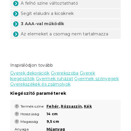
A felhő színe változtatható
Segít elaludni a kicsiknek
3 AAA-val működik
Az elemeket a csomag nem tartalmazza
Inspirálódjon tovább
Gyerek dekorációk
Gyerekszoba
Gyerek
kiegészítők
Gyermek ruházat
Gyermek szőnyegek
Gyerekszékek és zsámolyok
Kiegészítő paraméterek
Termék színe
Fehér
,
Rózsaszín
,
Kék
?
Hosszúság
14 cm
?
Magasság
9,5 cm
?
Anyaga
Műanyag