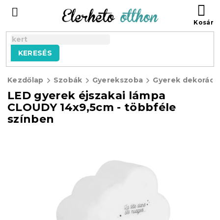
Ugrás
KO
a
fő
tartalomhoz
KERESÉS
Kezdőlap
Szobák
Gyerekszoba
Gyerek dekoráci
LED gyerek éjszakai lámpa
CLOUDY 14x9,5cm - többféle
színben