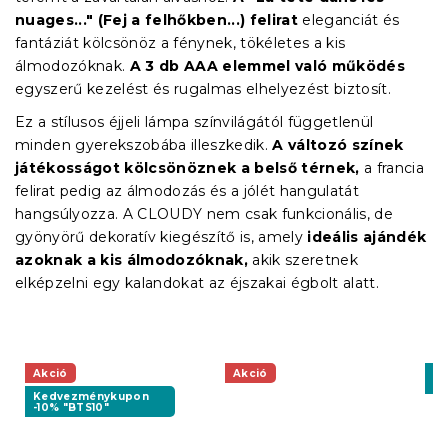
nuages..." (Fej a felhőkben...) felirat
eleganciát és
fantáziát kölcsönöz a fénynek, tökéletes a kis
álmodozóknak.
A 3 db AAA elemmel való működés
egyszerű kezelést és rugalmas elhelyezést biztosít.
Ez a stílusos éjjeli lámpa színvilágától függetlenül
minden gyerekszobába illeszkedik.
A változó színek
játékosságot kölcsönöznek a belső térnek,
a francia
felirat pedig az álmodozás és a jólét hangulatát
hangsúlyozza. A CLOUDY nem csak funkcionális, de
gyönyörű dekoratív kiegészítő is, amely
ideális ajándék
azoknak a kis álmodozóknak,
akik szeretnek
elképzelni egy kalandokat az éjszakai égbolt alatt.
Akció
Akció
K
-1
Kedvezménykupon
-10% "BTS10"