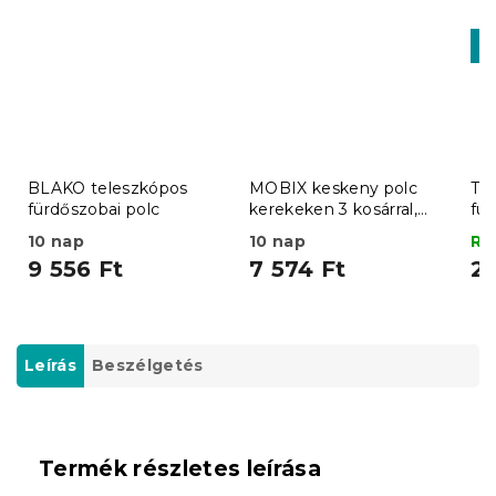
K
-1
BLAKO teleszkópos
MOBIX keskeny polc
TA
fürdőszobai polc
kerekeken 3 kosárral,
für
fehér
mo
10 nap
10 nap
Ra
9 556 Ft
7 574 Ft
27
Leírás
Beszélgetés
Termék részletes leírása