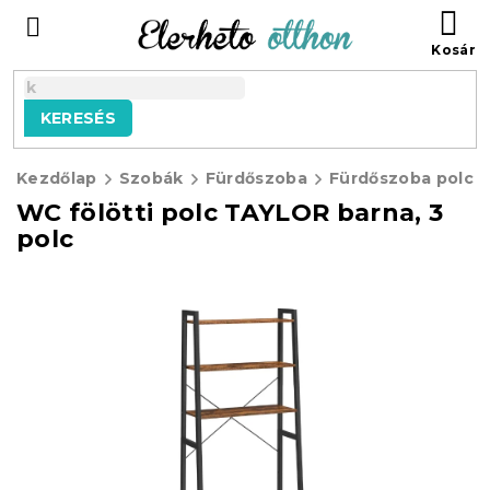
Ugrás
KO
a
fő
tartalomhoz
KERESÉS
Kezdőlap
Szobák
Fürdőszoba
Fürdőszoba polco
WC fölötti polc TAYLOR barna, 3
polc