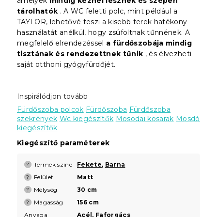
amelyek
mindig kéznél lesznek és szépen
tárolhatók
. A WC feletti polc, mint például a
TAYLOR, lehetővé teszi a kisebb terek hatékony
használatát anélkül, hogy zsúfoltnak tűnnének. A
megfelelő elrendezéssel
a fürdőszobája mindig
tisztának és rendezettnek tűnik
, és élvezheti
saját otthoni gyógyfürdőjét.
Inspirálódjon tovább
Fürdőszoba polcok
Fürdőszoba
Fürdőszoba
szekrények
Wc kiegészítők
Mosodai kosarak
Mosdó
kiegészítők
Kiegészítő paraméterek
Termék színe
Fekete
,
Barna
?
Felület
Matt
?
Mélység
30 cm
?
Magasság
156 cm
?
Anyaga
Acél, Faforgács