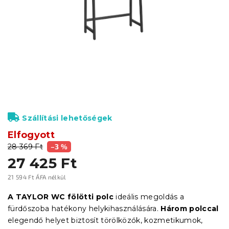
Szállítási lehetőségek
Elfogyott
28 369 Ft
–3 %
27 425 Ft
21 594 Ft ÁFA nélkül
Egységár:
A TAYLOR WC fölötti polc
ideális megoldás a
fürdőszoba hatékony helykihasználására.
Három polccal
elegendő helyet biztosít törölközők, kozmetikumok,