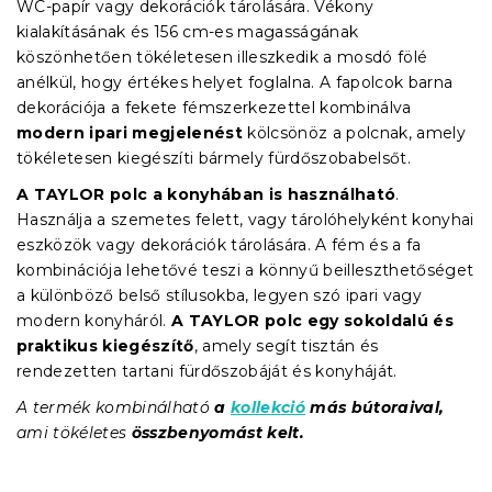
WC-papír vagy dekorációk tárolására. Vékony
kialakításának és 156 cm-es magasságának
köszönhetően tökéletesen illeszkedik a mosdó fölé
anélkül, hogy értékes helyet foglalna. A fapolcok barna
dekorációja a fekete fémszerkezettel kombinálva
modern ipari megjelenést
kölcsönöz a polcnak, amely
tökéletesen kiegészíti bármely fürdőszobabelsőt.
A TAYLOR polc a konyhában is használható
.
Használja a szemetes felett, vagy tárolóhelyként konyhai
eszközök vagy dekorációk tárolására. A fém és a fa
kombinációja lehetővé teszi a könnyű beilleszthetőséget
a különböző belső stílusokba, legyen szó ipari vagy
modern konyháról.
A TAYLOR polc egy sokoldalú és
praktikus kiegészítő
, amely segít tisztán és
rendezetten tartani fürdőszobáját és konyháját.
A termék kombinálható
a
kollekció
más bútoraival
,
ami tökéletes
összbenyomást kelt.