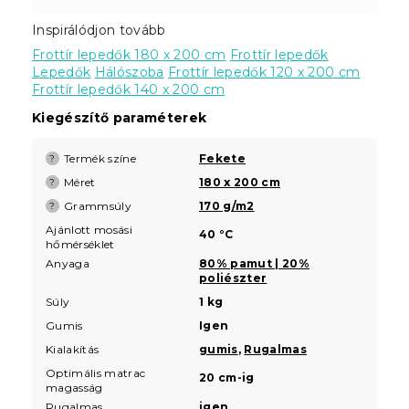
Inspirálódjon tovább
Frottír lepedők 180 x 200 cm
Frottír lepedők
Lepedők
Hálószoba
Frottír lepedők 120 x 200 cm
Frottír lepedők 140 x 200 cm
Kiegészítő paraméterek
Termék színe
Fekete
?
Méret
180 x 200 cm
?
Grammsúly
170 g/m2
?
Ajánlott mosási
40 °C
hőmérséklet
Anyaga
80% pamut | 20%
poliészter
Súly
1 kg
Gumis
Igen
Kialakítás
gumis
,
Rugalmas
Optimális matrac
20 cm-ig
magasság
Rugalmas
igen