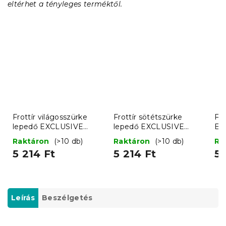
eltérhet a tényleges terméktől.
Frottír világosszürke
Frottír sötétszürke
Fro
lepedő EXCLUSIVE
lepedő EXCLUSIVE
EX
180x200 cm
180x200 cm
c
Raktáron
(>10 db)
Raktáron
(>10 db)
Ra
5 214 Ft
5 214 Ft
5 
Leírás
Beszélgetés