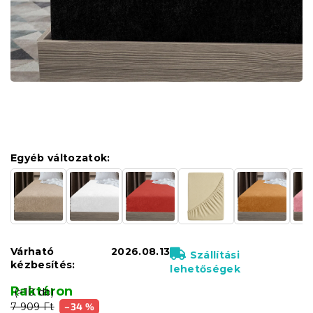
Egyéb változatok:
Várható
2026.08.13
Szállítási
kézbesítés:
lehetőségek
Raktáron
(>10 db)
7 909 Ft
–34 %