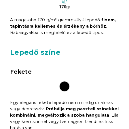
A magasabb 170 g/m² grammsúlyú lepedő
finom,
tapintásra kellemes és érzékeny a bőrhöz
.
Babaágyakba is megfelelő ez a lepedő típus.
Lepedő színe
Fekete
Egy elegáns fekete lepedő nem mindig unalmas
vagy depresszív.
Próbálja meg pasztell színekkel
kombinálni, megváltozik a szoba hangulata
. Lila
vagy krémszínnel vegyítve nagyon trendi és friss
hatása van.