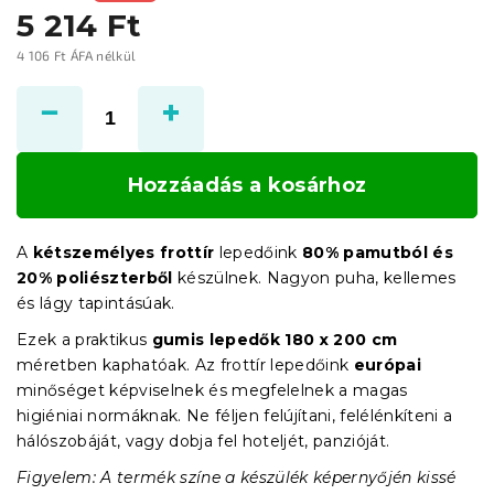
5 214 Ft
4 106 Ft ÁFA nélkül
Egységár:
Hozzáadás a kosárhoz
A
kétszemélyes frottír
lepedőink
80% pamutból és
20% poliészterből
készülnek. Nagyon puha, kellemes
és lágy tapintásúak.
Ezek a praktikus
gumis lepedők 180 x 200 cm
méretben kaphatóak. Az frottír lepedőink
európai
minőséget képviselnek és megfelelnek a magas
higiéniai normáknak. Ne féljen felújítani, felélénkíteni a
hálószobáját, vagy dobja fel hoteljét, panzióját.
Figyelem: A termék színe a készülék képernyőjén kissé