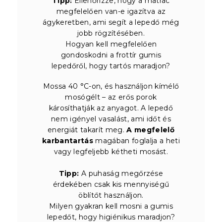
Tipp:
Ellenőrizze, hogy a matrac
megfelelően van-e igazítva az
ágykeretben, ami segít a lepedő még
jobb rögzítésében.
Hogyan kell megfelelően
gondoskodni a frottír gumis
lepedőről, hogy tartós maradjon?
Mossa 40 °C-on, és használjon kímélő
mosógélt – az erős porok
károsíthatják az anyagot. A lepedő
nem igényel vasalást, ami időt és
energiát takarít meg.
A megfelelő
karbantartás
magában foglalja a heti
vagy legfeljebb kétheti mosást.
Tipp:
A puhaság megőrzése
érdekében csak kis mennyiségű
öblítőt használjon.
Milyen gyakran kell mosni a gumis
lepedőt, hogy higiénikus maradjon?