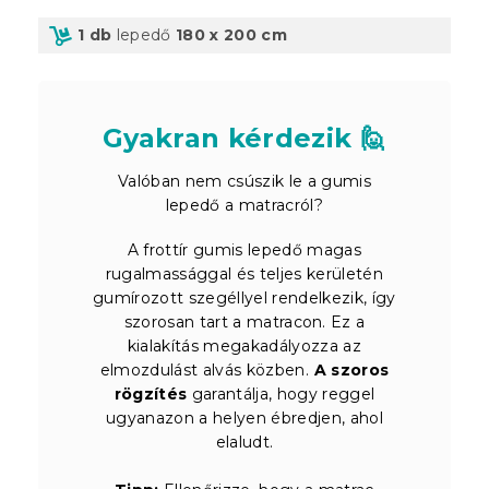
1 db
lepedő
180 x 200 cm
Gyakran kérdezik 🙋
Valóban nem csúszik le a gumis
lepedő a matracról?
A frottír gumis lepedő magas
rugalmassággal és teljes kerületén
gumírozott szegéllyel rendelkezik, így
szorosan tart a matracon. Ez a
kialakítás megakadályozza az
elmozdulást alvás közben.
A szoros
rögzítés
garantálja, hogy reggel
ugyanazon a helyen ébredjen, ahol
elaludt.