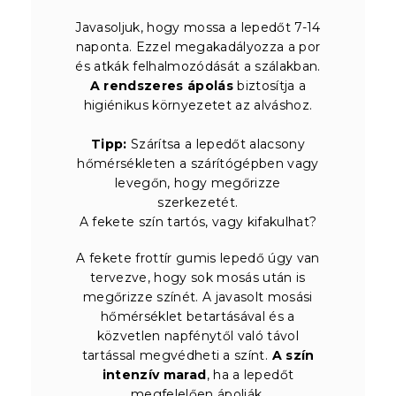
Javasoljuk, hogy mossa a lepedőt 7-14
naponta. Ezzel megakadályozza a por
és atkák felhalmozódását a szálakban.
A rendszeres ápolás
biztosítja a
higiénikus környezetet az alváshoz.
Tipp:
Szárítsa a lepedőt alacsony
hőmérsékleten a szárítógépben vagy
levegőn, hogy megőrizze
szerkezetét.
A fekete szín tartós, vagy kifakulhat?
A fekete frottír gumis lepedő úgy van
tervezve, hogy sok mosás után is
megőrizze színét. A javasolt mosási
hőmérséklet betartásával és a
közvetlen napfénytől való távol
tartással megvédheti a színt.
A szín
intenzív marad
, ha a lepedőt
megfelelően ápolják.