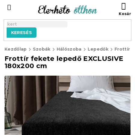
Ugrás
KO
a
fő
tartalomhoz
KERESÉS
Kezdőlap
Szobák
Hálószoba
Lepedők
Frottír 
Frottír fekete lepedő EXCLUSIVE
180x200 cm