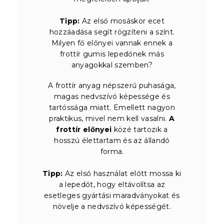
Tipp:
Az első mosáskor ecet
hozzáadása segít rögzíteni a színt.
Milyen fő előnyei vannak ennek a
frottír gumis lepedőnek más
anyagokkal szemben?
A frottír anyag népszerű puhasága,
magas nedvszívó képessége és
tartóssága miatt. Emellett nagyon
praktikus, mivel nem kell vasalni.
A
frottír előnyei
közé tartozik a
hosszú élettartam és az állandó
forma.
Tipp:
Az első használat előtt mossa ki
a lepedőt, hogy eltávolítsa az
esetleges gyártási maradványokat és
növelje a nedvszívó képességét.