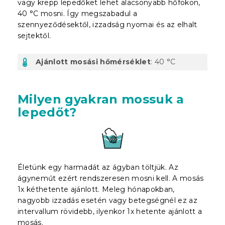
vagy krepp lepedőket lehet alacsonyabb hőfokon,
40 °C mosni. Így megszabadul a
szennyeződésektől, izzadság nyomai és az elhalt
sejtektől.
Ajánlott mosási hőmérséklet
: 40 °C
Milyen gyakran mossuk a
lepedőt?
Életünk egy harmadát az ágyban töltjük. Az
ágyneműt ezért rendszeresen mosni kell. A mosás
1x kéthetente ajánlott. Meleg hónapokban,
nagyobb izzadás esetén vagy betegségnél ez az
intervallum rövidebb, ilyenkor 1x hetente ajánlott a
mosás.