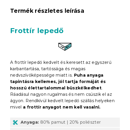
Termék részletes leírása
Frottír lepedő
A f
rott
ír lepedő kedvelt és keresett az egyszerű
karbantartása, tartóssága és magas
nedvszívóképessége miatt is.
Puha anyaga
tapintásra kellemes, jól tartja formáját és
hosszú élettartalommal büszkélkedhet
.
Ráadásul nagyon rugalmas és nem csúszik el az
ágyon. Rendkívül kedvelt lepedő szállás helyeken
mivel
a frottír anyagot nem kell vasalni.
Anyaga:
80% pamut | 20% poliészter