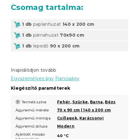
Csomag tartalma:
1 db
paplanhuzat
140 x 200 cm
1 db
párnahuzat
70x90 cm
1 db
lepedő
90 x 200 cm
Inspirálódjon tovább
Egyszemélyes ágy
Franciaágy
Kiegészítő paraméterek
Termék színe
Fehér
,
Szürke
,
Barna
,
Bézs
?
Ágynemű mérete
70 x 90 cm | 140 x 200 cm
Ágynemű mintája
Csillagok
,
Karácsonyi
Ágynemű stílusa
Modern
Ajánlott mosási
40 °C