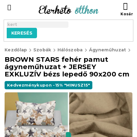
Ugrás
KO
a
fő
tartalomhoz
KERESÉS
Kezdőlap
Szobák
Hálószoba
Ágyneműhuzat
BROWN STARS fehér pamut
ágyneműhuzat + JERSEY
EXKLUZÍV bézs lepedő 90x200 cm
Kedvezménykupon -15% "MINUSZ15"