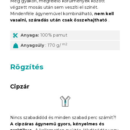
Még gyakori, megfelelő körülmények között
végzett mosás után sem veszíti el színét.
Mindenféle ágyneművel kombinálható,
nem kell
vasalni, száradás után csak összehajtható
.
Anyaga:
100% pamut
m2
Anyagsúly
: 170 g/
Rögzítés
Cipzár
Nincs szabadidőd és minden szabad perc számít?!
A cipzáras ágynemű gyors, kényelmes és