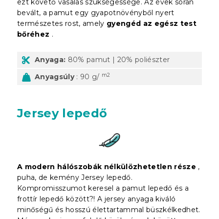
ezt követő vasalás szükségessége. Az évek során
bevált, a pamut egy gyapotnövényből nyert
természetes rost, amely
gyengéd az egész test
bőréhez
.
Anyaga:
80% pamut | 20% poliészter
m2
Anyagsúly
: 90 g/
Jersey lepedő
A modern hálószobák nélkülözhetetlen része
,
puha, de kemény Jersey lepedő.
Kompromisszumot keresel a pamut lepedő és a
frottír lepedő között?! A jersey anyaga kiváló
minőségű és hosszú élettartammal büszkélkedhet.