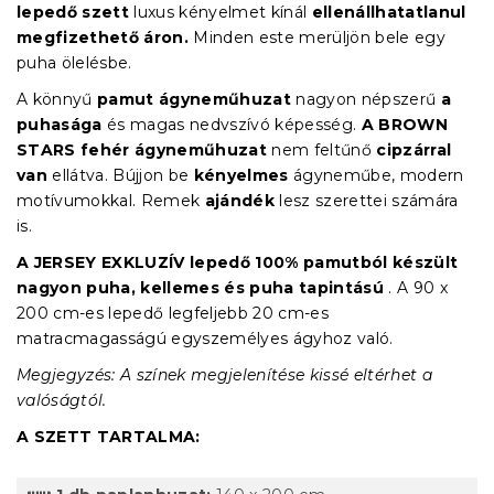
lepedő szett
luxus kényelmet kínál
ellenállhatatlanul
megfizethető áron.
Minden este merüljön bele egy
puha ölelésbe.
A könnyű
pamut ágyneműhuzat
nagyon népszerű
a
puhasága
és
magas nedvszívó képesség.
A BROWN
STARS fehér ágyneműhuzat
nem feltűnő
cipzárral
van
ellátva. Bújjon be
kényelmes
ágyneműbe, modern
motívumokkal. Remek
ajándék
lesz szerettei számára
is.
A JERSEY EXKLUZÍV lepedő 100% pamutból készült
nagyon puha, kellemes és puha tapintású
.
A 90 x
200 cm-es lepedő legfeljebb 20 cm-es
matracmagasságú egyszemélyes ágyhoz való.
Megjegyzés: A színek megjelenítése kissé eltérhet a
valóságtól.
A SZETT TARTALMA: