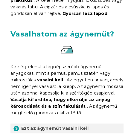
praktikus
. A kellemetlen nyújtás, lökdösődés vagy
vakarás tabu. A cipzár és a csúszka is lapos és
gondosan el van rejtve.
Gyorsan lesz lapod
.
Vasalhatom az ágyneműt?
Kétségtelenül a legnépszerűbb ágynemű
anyagokat, mint a pamut, pamut szatén vagy
mikroszálas
vasalni kell
. Az egyetlen anyag, amely
nem igényel vasalást, a krepp. Az ágynemű mosása
után azonnal kapcsolja ki a szárítógép csapjaival.
Vasalja kifordítva, hogy elkerülje az anyag
károsodását és a szín fakulását
. Az ágynemű
megfelelő gondozása kifizetődő.
Ezt az ágyneműt vasalni kell