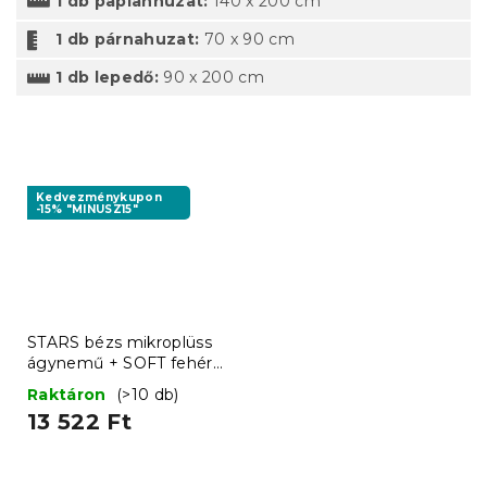
1 db paplanhuzat:
140 x 200 cm
1 db párnahuzat:
70 x 90 cm
1 db lepedő:
90 x 200 cm
Kedvezménykupon
-15% "MINUSZ15"
STARS bézs mikroplüss
ágynemű + SOFT fehér
mikroplüss lepedő
Raktáron
(>10 db)
90x200 cm
13 522 Ft