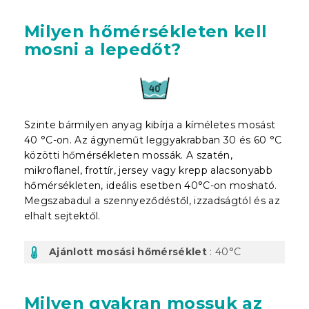
Milyen hőmérsékleten kell
mosni a lepedőt?
Szinte bármilyen anyag kibírja a kíméletes mosást
40 °C-on. Az ágyneműt leggyakrabban 30 és 60 °C
közötti hőmérsékleten mossák. A szatén,
mikroflanel, frottír, jersey vagy krepp alacsonyabb
hőmérsékleten, ideális esetben 40°C-on mosható.
Megszabadul a szennyeződéstől, izzadságtól és az
elhalt sejtektől.
Ajánlott mosási hőmérséklet
: 40°C
Milyen gyakran mossuk az