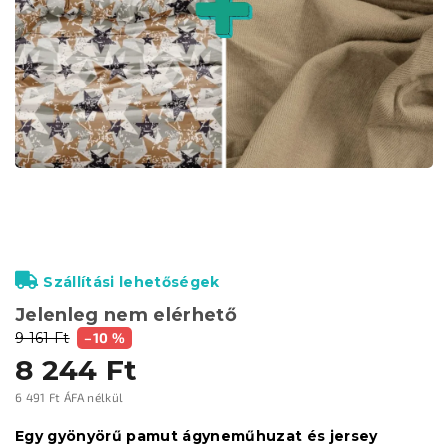
Szállítási lehetőségek
Jelenleg nem elérhető
9 161 Ft
–10 %
8 244 Ft
6 491 Ft ÁFA nélkül
Egységár:
Egy gyönyörű pamut ágyneműhuzat és jersey