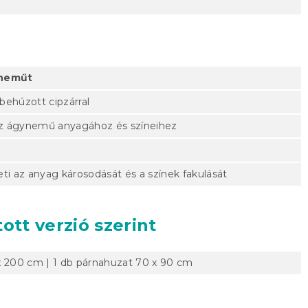
yneműt
behúzott cipzárral
az ágynemű anyagához és színeihez
ti az anyag károsodását és a színek fakulását
ott verzió szerint
x 200 cm | 1 db párnahuzat 70 x 90 cm