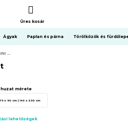
Üres kosár
KOSÁR
Ágyak
Paplan és párna
Törölközők és fürdőlep
3D pamut ágynemű MINI JOY CHRISTMAS szürke, 100% pamut
t
huzat mérete
70 x 90 cm | 140 x 200 cm
ítási lehetőségek