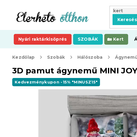
Ugrás
a
fő
Keresé
tartalomhoz
Nyári raktárkisöprés
SZOBÁK
Kert
Kezdőlap
Szobák
Hálószoba
Ágynemű
3D pamut ágynemű MINI JOY
Kedvezménykupon -15% "MINUSZ15"