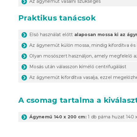
Az ágyneműt vasalni szükséges
Praktikus tanácsok
Első használat előtt
alaposan mossa ki az ág
Az ágyneműt külön mossa, mindig kifordítva és 
Olyan mosószert használjon, amely megfelelő 
Mosás után válasszon kímélő centrifugálást
Az ágyneműt kifordítva vasalja, ezzel megelőzhe
A csomag tartalma a kiválaszt
Ágynemű 140 x 200 cm:
1 db párna huzat 140 