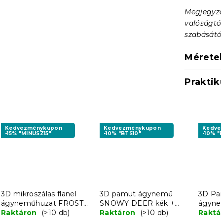
Megjegyzé
valóságtó
szabásátó
Mérete
Praktik
Kedvezménykupon
Kedvezménykupon
Kedv
-15% "MINUSZ15"
-10% "BTS10"
-10% "
3D mikroszálas flanel
3D pamut ágynemű
3D P
ágyneműhuzat FROSTY
SNOWY DEER kék +
ágyn
RIDER színes +
Raktáron
(>10 db)
párnahuzat 40x50 cm
Raktáron
(>10 db)
FROS
Rakt