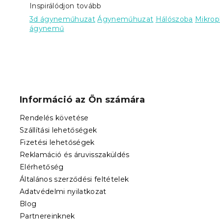
Inspirálódjon tovább
3d ágyneműhuzat
Ágyneműhuzat
Hálószoba
Mikrop
ágynemű
L
á
b
Információ az Ön számára
l
é
Rendelés követése
c
Szállítási lehetőségek
Fizetési lehetőségek
Reklamáció és áruvisszaküldés
Elérhetőség
Általános szerződési feltételek
Adatvédelmi nyilatkozat
Blog
Partnereinknek