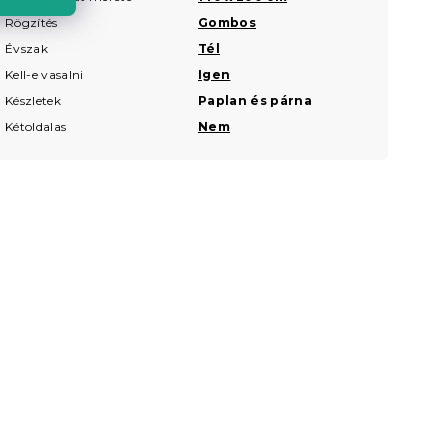
Rögzítés
Gombos
Évszak
Tél
Kell-e vasalni
Igen
Készletek
Paplan és párna
Kétoldalas
Nem