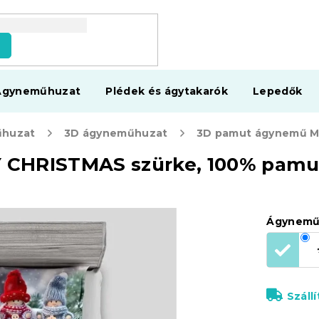
s
Ágyneműhuzat
Plédek és ágytakarók
Lepedők
huzat
3D ágyneműhuzat
 CHRISTMAS szürke, 100% pamu
Ágynemű
Száll