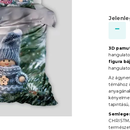
Jelenl
3D pamu
hangulato
figura b
hangulato
Az ágynem
témához i
anyagának
kényelmet
tapintású,
Semleges
CHRISTMA
természet