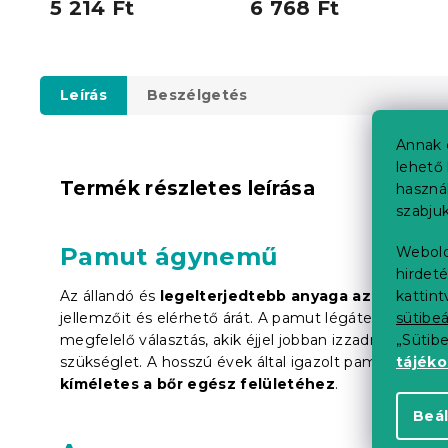
párnahuzat 40x50 cm
5 214 Ft
6 768 Ft
ingyenes
Leírás
Beszélgetés
Annak 
lehető 
Termék részletes leírása
haszná
szabjuk
Pamut ágynemű
Webold
hirdeté
Az állandó és
legelterjedtebb anyaga az ágynem
kattin
jellemzőit és elérhető árát. A pamut légáteresztő, pu
sütibeá
megfelelő választás, akik éjjel jobban izzadnak. Leh
„Sütib
szükséglet. A hosszú évek által igazolt pamut termé
tájék
kíméletes a bőr egész felületéhez
.
Beál