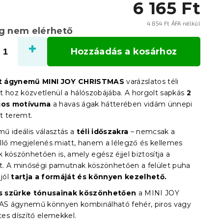
6 165 Ft
4 854 Ft ÁFA nélkül
eg nem elérhető
Egysé
Hozzáadás a kosárhoz
t ágynemű MINI JOY CHRISTMAS
varázslatos téli
t hoz közvetlenül a hálószobájába. A horgolt sapkás
2
ájos motívuma
a havas ágak hátterében vidám ünnepi
t teremt.
ű ideális választás a
téli időszakra
– nemcsak a
llő megjelenés miatt, hanem a lélegző és kellemes
 köszönhetően is, amely egész éjjel biztosítja a
. A minőségi pamutnak köszönhetően a felület puha
 jól
tartja a formáját és könnyen kezelhető.
 szürke tónusainak köszönhetően
a MINI JOY
S ágynemű könnyen kombinálható fehér, piros vagy
es díszítő elemekkel.