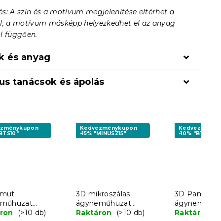
s: A szín és a motívum megjelenítése eltérhet a
l, a motívum másképp helyezkedhet el az anyag
l függően.
k és anyag
us tanácsok és ápolás
ezménykupon
Kedvezménykupon
Kedvezményk
BTS10"
-15% "MINUSZ15"
-10% "BTS10"
amut
3D mikroszálas
3D Pamut
eműhuzat
ágyneműhuzat
ágyneműhuz
TED DEER kék +
áron
(>10 db)
MEDVÉCSKE
Raktáron
(>10 db)
PAWS színes
Raktáron
(