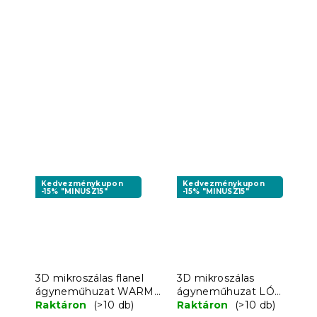
Kedvezménykupon
Kedvezménykupon
-15% "MINUSZ15"
-15% "MINUSZ15"
3D mikroszálas flanel
3D mikroszálas
ágyneműhuzat WARM
ágyneműhuzat LÓ
WOOFS színes +
Raktáron
(>10 db)
barna
Raktáron
(>10 db)