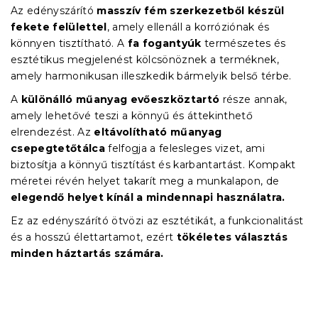
Az edényszárító
masszív fém szerkezetből készül
fekete felülettel
, amely ellenáll a korróziónak és
könnyen tisztítható. A
fa fogantyúk
természetes és
esztétikus megjelenést kölcsönöznek a terméknek,
amely harmonikusan illeszkedik bármelyik belső térbe.
A
különálló műanyag evőeszköztartó
része annak,
amely lehetővé teszi a könnyű és áttekinthető
elrendezést. Az
eltávolítható műanyag
csepegtetőtálca
felfogja a felesleges vizet, ami
biztosítja a könnyű tisztítást és karbantartást. Kompakt
méretei révén helyet takarít meg a munkalapon, de
elegendő helyet kínál a mindennapi használatra.
Ez az edényszárító ötvözi az esztétikát, a funkcionalitást
és a hosszú élettartamot, ezért
tökéletes választás
minden háztartás számára.