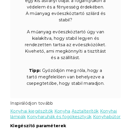
egy kis ásványi olajat a fogantyúkon a
védelem és a fényesség érdekében.
A műanyag evőeszköztartó szilárd és
stabil?
A műanyag evőeszköztartó úgy van
kialakítva, hogy stabil legyen és
rendezetten tartsa az evőeszközöket.
Kivehető, ami megkönnyíti a tisztítást
és a szállítást.
Tipp:
Győződjön meg róla, hogy a
tartó megfelelően van behelyezve a
csepegtetőbe, hogy stabil maradjon.
Inspirálódjon tovább
Konyhai kiegészítők
Konyha
Asztalterítők
Konyhai
lámpák
Konyharuhák és fogókesztyűk
Konyhabútor
Kiegészítő paraméterek