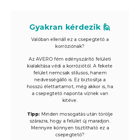
Gyakran kérdezik 🙋
Valóban ellenáll ez a csepegtető a
korróziónak?
Az AVERO fém edényszárító felületi
kialakítása védi a korróziótól. A fekete
felület nemcsak stílusos, hanem
nedvességálló is. Ez biztosítja a
hosszú élettartamot, még akkor is, ha
a csepegtető naponta víznek van
kitéve.
Tipp:
Minden mosogatás után törölje
szárazra, hogy a felület új maradjon.
Mennyire könnyen tisztítható ez a
csepegtető?