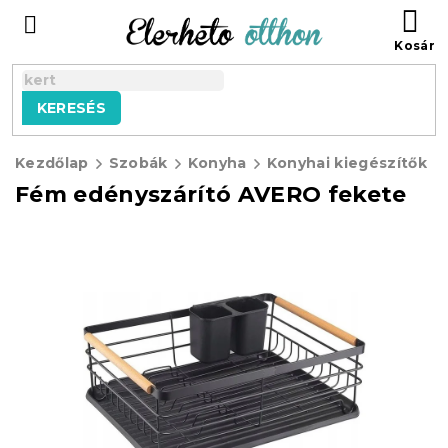
Ugrás
KO
a
fő
tartalomhoz
KERESÉS
Kezdőlap
Szobák
Konyha
Konyhai kiegészítők
Fém edényszárító AVERO fekete