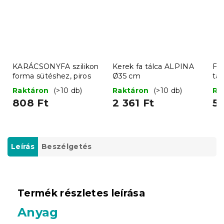
KARÁCSONYFA szilikon
Kerek fa tálca ALPINA
FO
forma sütéshez, piros
Ø35 cm
tá
sz
Raktáron
(>10 db)
Raktáron
(>10 db)
Ra
808 Ft
2 361 Ft
51
Leírás
Beszélgetés
Termék részletes leírása
Anyag