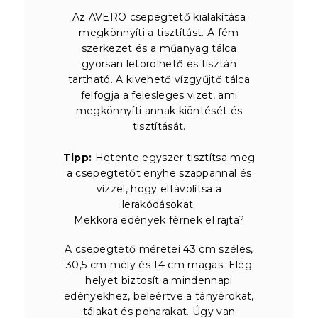
Az AVERO csepegtető kialakítása
megkönnyíti a tisztítást. A fém
szerkezet és a műanyag tálca
gyorsan letörölhető és tisztán
tartható. A kivehető vízgyűjtő tálca
felfogja a felesleges vizet, ami
megkönnyíti annak kiöntését és
tisztítását.
Tipp:
Hetente egyszer tisztítsa meg
a csepegtetőt enyhe szappannal és
vízzel, hogy eltávolítsa a
lerakódásokat.
Mekkora edények férnek el rajta?
A csepegtető méretei 43 cm széles,
30,5 cm mély és 14 cm magas. Elég
helyet biztosít a mindennapi
edényekhez, beleértve a tányérokat,
tálakat és poharakat. Úgy van