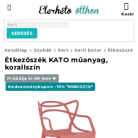
Ugrás
KO
a
fő
tartalomhoz
KERESÉS
Kezdőlap
Szobák
Kert
Kerti bútor
Étkezőszék KATO műanyag,
korallszín
Próbálja ki AR-ben ❖
Kedvezménykupon -10% "MINUSZ10"