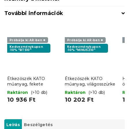
További információk
Próbálja ki AR-ben ❖
Próbálja ki AR-ben ❖
Pr
Kedvezménykupon
Kedvezménykupon
-10% "BTS10"
-10% "MINUSZ10"
Étkezőszék KATO
Étkezőszék KATO
Ho
műanyag, fekete
műanyag, világosszürke
ös
VE
Raktáron
(>10 db)
Raktáron
(>10 db)
Ra
10 936 Ft
10 202 Ft
1 
Leírás
Beszélgetés