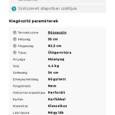
Szétszerelt állapotban szállítjuk
Kiegészítő paraméterek
Termék színe
Rózsaszín
?
Mélység
55 cm
?
Magasság
82,5 cm
?
Típus
Ülőgarnitúra
?
Anyaga
Műanyag
Súly
4,4 kg
Szélesség
54 cm
Elhelyezhetőség
Rögzített
Forgatható
Nem
Háttámla kialakítása
Perforált
Karfák
Karfákkal
Kialakítás
Klasszikus
Láb típusa
Négy láb