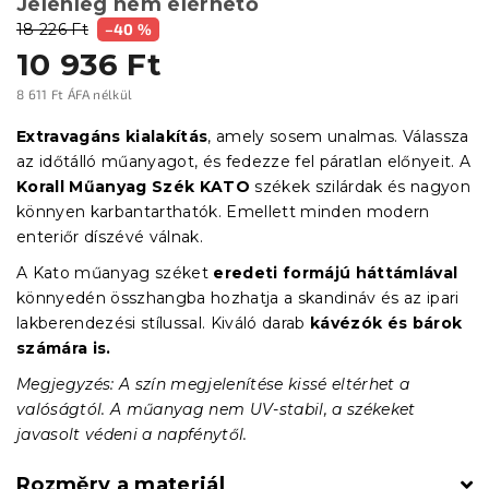
Jelenleg nem elérhető
18 226 Ft
–40 %
10 936 Ft
8 611 Ft ÁFA nélkül
Egységár:
Extravagáns kialakítás
, amely sosem unalmas. Válassza
az időtálló műanyagot, és fedezze fel páratlan előnyeit. A
Korall Műanyag Szék KATO
székek szilárdak és nagyon
könnyen karbantarthatók. Emellett minden modern
enteriőr díszévé válnak.
A Kato műanyag széket
eredeti formájú háttámlával
könnyedén összhangba hozhatja a skandináv és az ipari
lakberendezési stílussal. Kiváló darab
kávézók és bárok
számára is.
Megjegyzés: A szín megjelenítése kissé eltérhet a
valóságtól. A műanyag nem UV-stabil, a székeket
javasolt védeni a napfénytől.
Rozměry a materiál