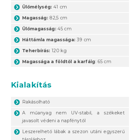
Ülőmélység:
41 cm
Magasság:
82,5 cm
Ülőmagasság:
45 cm
Háttámla magassága:
39 cm
Teherbírás:
120 kg
Magassága a földtől a karfáig
: 65 cm
Kialakítás
Rakásolható
A műanyag nem UV-stabil, a székeket
javasolt védeni a napfénytől
Leszerelhető lábak a szezon utáni egyszerű
tároláshoz