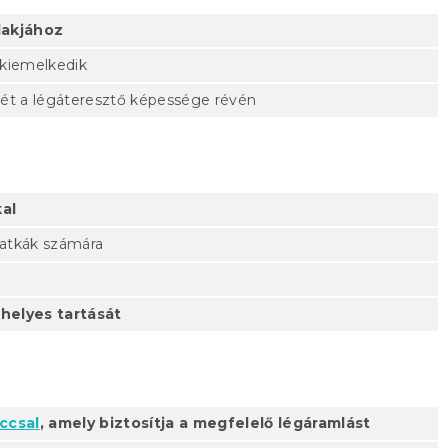
lakjához
 kiemelkedik
ét a légáteresztő képessége révén
al
 atkák számára
 helyes tartását
ccsal
, amely biztosítja a megfelelő légáramlást