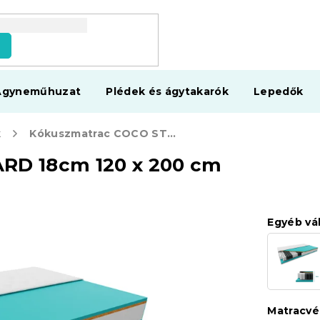
s
Ágyneműhuzat
Plédek és ágytakarók
Lepedők
k
Kókuszmatrac COCO STANDARD 18cm 120 x 200 cm
RD 18cm 120 x 200 cm
Egyéb vá
Matracv