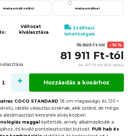
Matracvédő nélkül
Matracvédővel
Változat
Szállítási
és:
kiválasztása
lehetőségek
95 869 Ft-tól
–14 %
81 911 Ft
-tól
iválasztása
64 497 Ft
-tól ÁFA nélkül
Egysé
Hozzáadás a kosárhoz
matrac COCO STANDARD
18 cm magasságú és 120 ×
etű, ideális választás azoknak, akik szilárd, de mégis
 alátámasztást keresnek alvás közben.
nológiás maggal
építették, amely alkalmazkodik a
jához, és kiváló pontelaszticitást biztosít.
PUR hab és