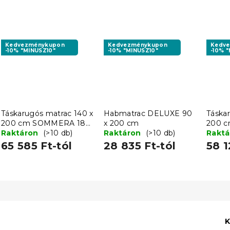
Kedvezménykupon
Kedvezménykupon
Kedv
-10% "MINUSZ10"
-10% "MINUSZ10"
-10% 
Táskarugós matrac 140 x
Habmatrac DELUXE 90
Táska
200 cm SOMMERA 18
x 200 cm
200 
cm
Raktáron
(>10 db)
Raktáron
(>10 db)
cm
Rakt
65 585 Ft-tól
28 835 Ft-tól
58 1
K