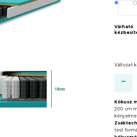
Várható
kézbesít
Változat k
Kókusz 
200 cm mér
kényelmes
Zsáktech
test formá