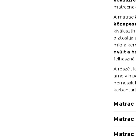
kókuszré
matracnak
A matrac 
közepese
kiválaszt
biztosítja
míg a ke
nyújt a 
felhaszná
A részét 
amely hip
nemcsak
karbantart
Matrac
Matrac
Matrac