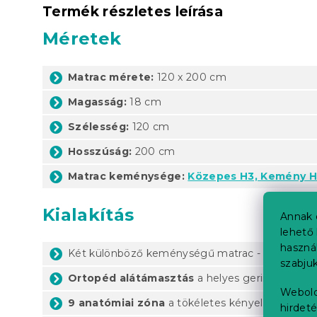
Termék részletes leírása
Méretek
Matrac mérete:
120 x 200 cm
Magasság:
18 cm
Szélesség:
120 cm
Hosszúság:
200 cm
Matrac keménysége:
Közepes H3, Kemény H
Kialakítás
Annak 
lehető 
haszná
Két különböző keménységű matrac - a matrac fo
szabjuk
Ortopéd alátámasztás
a helyes gerinctartásér
Webold
9 anatómiai zóna
a tökéletes kényelem érdek
hirdeté