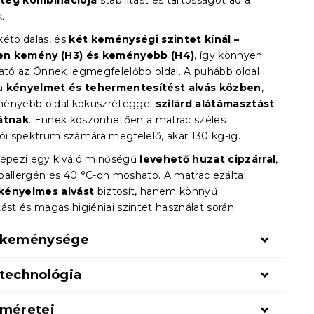
teg kombinációja
stabilitást és tartósságot ad a
.
kétoldalas, és
két keménységi szintet kínál –
n kemény (H3) és keményebb (H4)
, így könnyen
ható az Önnek legmegfelelőbb oldal. A puhább oldal
 a
kényelmet és tehermentesítést alvás közben
,
ményebb oldal kókuszréteggel
szilárd alátámasztást
hátnak
. Ennek köszönhetően a matrac széles
lói spektrum számára megfelelő, akár 130 kg-ig.
képezi egy kiváló minőségű
levehető huzat cipzárral
,
oallergén és 40 °C-on mosható. A matrac ezáltal
kényelmes alvást
biztosít, hanem könnyű
ást és magas higiéniai szintet használat során.
 keménysége
 technológia
 méretei