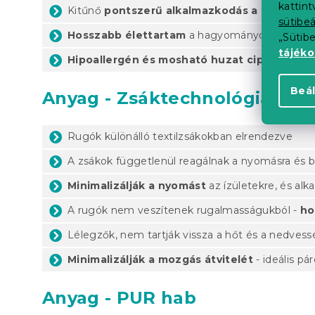
kattin
Kitűnő
pontszerű alkalmazkodás a testhez
a
sütibeá
Hosszabb élettartam
a hagyományos habmatra
„Sütib
tájék
Hipoallergén és mosható huzat cipzárral
Beál
Anyag - Zsáktechnológiájú r
Rugók különálló textilzsákokban elrendezve
A zsákok függetlenül reagálnak a nyomásra és bi
Minimalizálják a nyomást
az ízületekre, és al
A rugók nem veszítenek rugalmasságukból -
ho
Lélegzők, nem tartják vissza a hőt és a nedvessé
Minimalizálják a mozgás átvitelét
- ideális p
Anyag - PUR hab