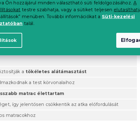
tva Ön hozzájárul minden választható süti feldolgozásához.
A
 zsáktechnológia révén
llításokat
testre szabhatja, vagy a sütiket teljesen
elutasíthatj
cokhoz képest a rugós technológiának köszönhetően
eállítások” menüben. További információkat a
Süti-kezelési
oztatóban
talál.
Elfog
lítások
ugók
ztosítják a
tökéletes alátámasztást
kalmazkodnak a test körvonalaihoz
sszabb matrac élettartam
get, így jelentősen csökkentik az atka előfordulását
áros matracokhoz