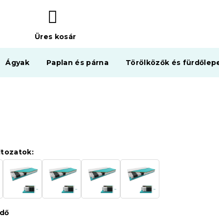
Üres kosár
KOSÁR
Ágyak
Paplan és párna
Törölközők és fürdőlep
ltozatok:
édő