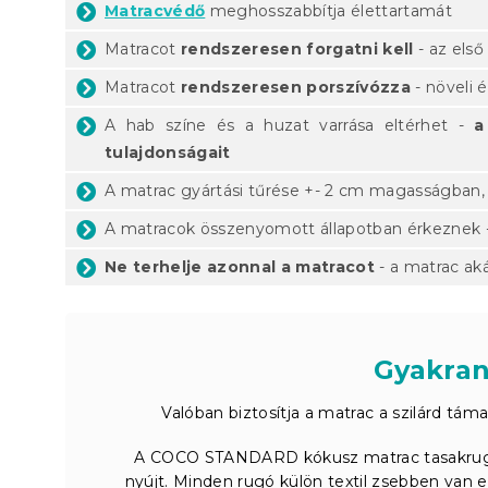
Matracvédő
meghosszabbítja élettartamát
Matracot
rendszeresen forgatni kell
- az első
Matracot
rendszeresen porszívózza
- növeli 
A hab színe és a huzat varrása eltérhet -
a
tulajdonságait
A matrac gyártási tűrése +- 2 cm magasságban
A matracok összenyomott állapotban érkeznek -
Ne terhelje azonnal a matracot
- a matrac aká
Gyakran
Valóban biztosítja a matrac a szilárd t
A COCO STANDARD kókusz matrac tasakrugó
nyújt. Minden rugó külön textil zsebben van e