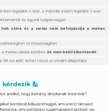
 évben legalább 4-szer, a második évben legalább 2-szer
élettartamát és egyedi tulajdonságait
 hab színe és a varrás nem befolyásolja a matrac
, szélességben és hosszúságban
 a matrac ideális esetben
24 órán belül kibontandó
r 48 óra alatt térhet vissza az eredeti állapotába
 kérdezik 🙋
ámaszt anélkül, hogy kemény deszkának éreznénk?
kat kombinál kókuszréteggel, ami precíz támaszt
lhelyezve, ami pontszerű rugalmasságot biztosít, így