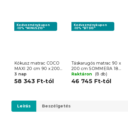
Kedvezménykupon
Kedvezménykupon
-10% "MINUSZ10"
-10% "BTS10"
Kókusz matrac COCO
Táskarugós matrac 90 x
MAXI 20 cm 90 x 200
200 cm SOMMERA 18
cm
3 nap
cm
Raktáron
(8 db)
58 343 Ft-tól
46 745 Ft-tól
Leírás
Beszélgetés