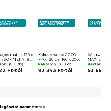
ezménykupon
Kedvezménykupon
Kedvezményk
"MINUSZ10"
-10% "MINUSZ10"
-10% "BTS10"
rugós matrac 120 x
Kókuszmatrac COCO
Kókusz mat
cm SOMMERA 18
MAXI 20 cm 160 x 200
MAXI 20 cm 
áron
(>10 db)
cm
Raktáron
(>10 db)
cm
Raktáron
(
22 Ft-tól
92 343 Ft-tól
53 696 F
iegészítő paraméterek