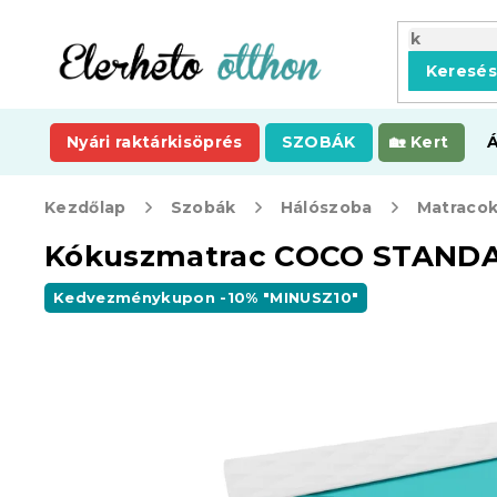
Ugrás
a
fő
Keresé
tartalomhoz
Nyári raktárkisöprés
SZOBÁK
Kert
Kezdőlap
Szobák
Hálószoba
Matraco
Kókuszmatrac COCO STANDA
Kedvezménykupon -10% "MINUSZ10"