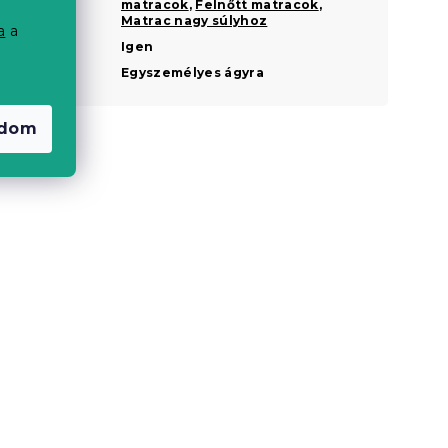
matracok
,
Felnőtt matracok
,
Matrac nagy súlyhoz
a
a
Kétoldalas
Igen
Nagyság
Egyszemélyes ágyra
adom