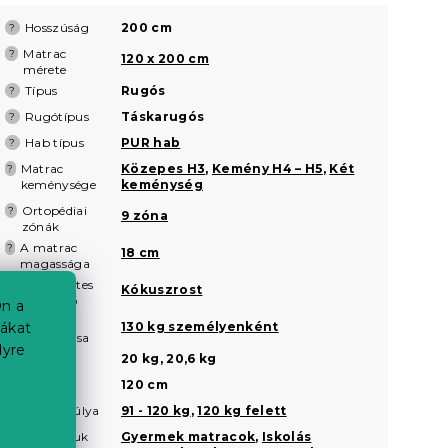
Hosszúság
200 cm
?
Matrac
?
120 x 200 cm
mérete
Típus
Rugós
?
Rugótípus
Táskarugós
?
Hab típus
PUR hab
?
Matrac
Közepes H3
,
Kemény H4 – H5
,
Két
?
keménysége
keménység
Ortopédiai
?
9 zóna
zónák
A matrac
?
18 cm
magassága
Természetes
?
Kókuszrost
összetevő
n a
Matrac
?
130 kg személyenként
iákat
teherbírása
lyre
Súly
20 kg, 20,6 kg
Szélesség
120 cm
Az Ön súlya
91 - 120 kg
,
120 kg felett
?
a
Javasoljuk
Gyermek matracok
,
Iskolás
?